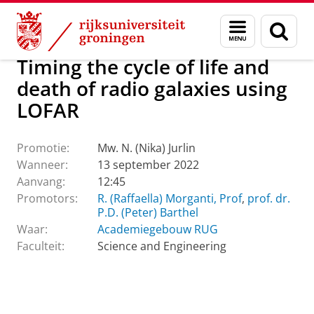
Skip
Skip
Over ons
Actueel
Evenementen
Promoties
Menu
Zoek
to
to
en
Content
Navigation
zoeken
Timing the cycle of life and
death of radio galaxies using
LOFAR
Promotie:
Mw. N. (Nika) Jurlin
Wanneer:
13 september 2022
Aanvang:
12:45
Promotors:
R. (Raffaella) Morganti, Prof
,
prof. dr.
P.D. (Peter) Barthel
Waar:
Academiegebouw RUG
Faculteit:
Science and Engineering