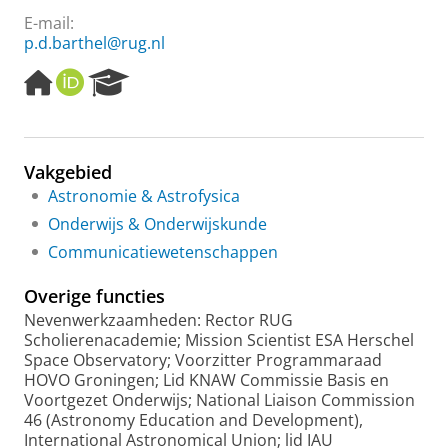
E-mail:
p.d.barthel@rug.nl
H
O
R
o
R
e
m
C
s
e
I
e
p
D
a
Vakgebied
a
r
Astronomie & Astrofysica
g
c
e
h
Onderwijs & Onderwijskunde
P
Communicatiewetenschappen
o
r
Overige functies
t
a
Nevenwerkzaamheden: Rector RUG
l
Scholierenacademie; Mission Scientist ESA Herschel
Space Observatory; Voorzitter Programmaraad
HOVO Groningen; Lid KNAW Commissie Basis en
Voortgezet Onderwijs; National Liaison Commission
46 (Astronomy Education and Development),
International Astronomical Union; lid IAU