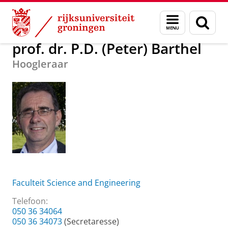
Skip
Skip
Over ons
prof. dr. P.D. (Peter) Barthel
Menu
Zoek
to
to
en
Content
Navigation
zoeken
prof. dr. P.D. (Peter) Barthel
Hoogleraar
Faculteit Science and Engineering
Telefoon:
050 36 34064
050 36 34073
(Secretaresse)