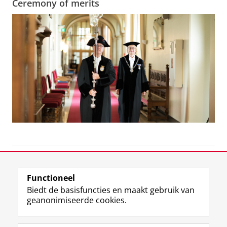
Ceremony of merits
View this page in:
English
Functioneel
Biedt de basisfuncties en maakt gebruik van
geanonimiseerde cookies.
F
L
R
I
Y
Volg de RUG