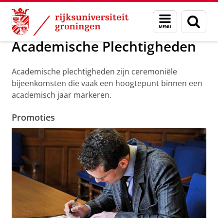
Skip
Skip
Over ons
Academische Plechtigheden
Menu
Zoek
to
to
en
Content
Navigation
zoeken
Academische Plechtigheden
Academische plechtigheden zijn ceremoniële
bijeenkomsten die vaak een hoogtepunt binnen een
academisch jaar markeren.
Promoties