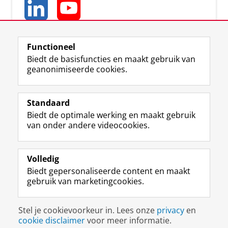
Functioneel
Biedt de basisfuncties en maakt gebruik van
geanonimiseerde cookies.
L
Y
Volg ons op
i
o
Standaard
n
u
Biedt de optimale werking en maakt gebruik
k
T
Studiekiezers
van onder andere videocookies.
e
u
Maatschappij/bedrijven
d
b
I
e
Alumni
n
-
Volledig
-
k
Biedt gepersonaliseerde content en maakt
Over ons
p
a
gebruik van marketingcookies.
a
n
g
a
Disclaimer & Copyright
Privacy
Cookies
i
a
Stel je cookievoorkeur in. Lees onze
privacy
en
Inloggen
n
l
cookie disclaimer
voor meer informatie.