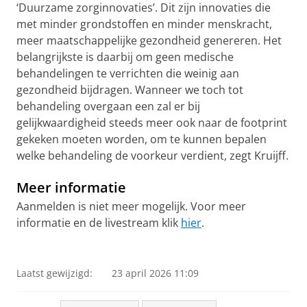
‘Duurzame zorginnovaties’. Dit zijn innovaties die
met minder grondstoffen en minder menskracht,
meer maatschappelijke gezondheid genereren. Het
belangrijkste is daarbij om geen medische
behandelingen te verrichten die weinig aan
gezondheid bijdragen. Wanneer we toch tot
behandeling overgaan een zal er bij
gelijkwaardigheid steeds meer ook naar de footprint
gekeken moeten worden, om te kunnen bepalen
welke behandeling de voorkeur verdient, zegt Kruijff.
Meer informatie
Aanmelden is niet meer mogelijk. Voor meer
informatie en de livestream klik
hier
.
Sustainable innovation with a green operation - Schelto
Kruijff | Oratio minute
Pas uw cookie instellingen aan
om deze
video te zien
Laatst gewijzigd:
23 april 2026 11:09