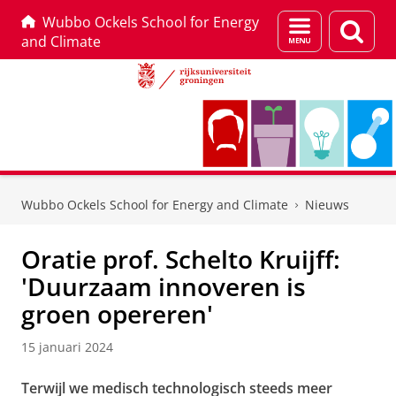
Wubbo Ockels School for Energy
Menu
Zoek
and Climate
en
zoeken
Skip
Skip
to
to
Wubbo Ockels School for Energy and Climate
Nieuws
Content
Navigation
Oratie prof. Schelto Kruijff:
'Duurzaam innoveren is
groen opereren'
15 januari 2024
Terwijl we medisch technologisch steeds meer