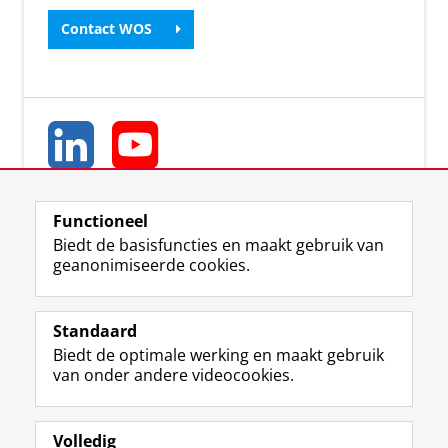
Contact WOS
Functioneel
Biedt de basisfuncties en maakt gebruik van
geanonimiseerde cookies.
L
Y
Volg ons op
i
o
Standaard
n
u
Biedt de optimale werking en maakt gebruik
k
T
Studiekiezers
van onder andere videocookies.
e
u
Maatschappij/bedrijven
d
b
I
e
Alumni
n
-
Volledig