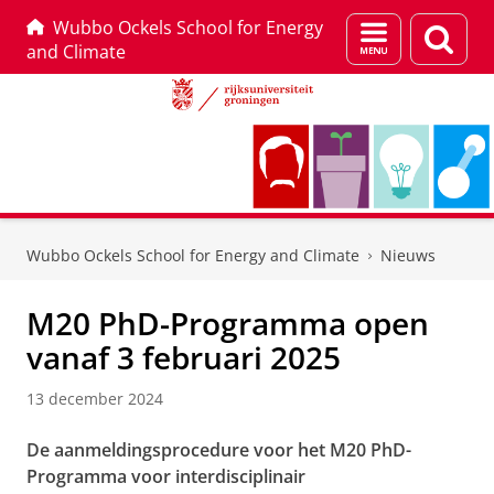
Wubbo Ockels School for Energy
Menu
Zoek
and Climate
en
zoeken
Skip
Skip
to
to
Wubbo Ockels School for Energy and Climate
Nieuws
Content
Navigation
M20 PhD-Programma open
vanaf 3 februari 2025
13 december 2024
De aanmeldingsprocedure voor het M20 PhD-
Programma voor interdisciplinair