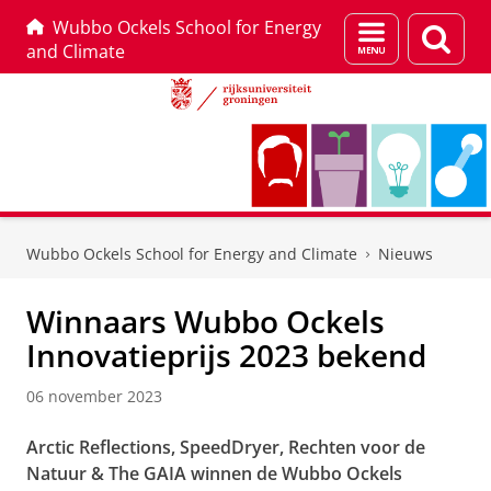
Wubbo Ockels School for Energy
Menu
Zoek
and Climate
en
zoeken
Skip
Skip
to
to
Wubbo Ockels School for Energy and Climate
Nieuws
Content
Navigation
Winnaars Wubbo Ockels
Innovatieprijs 2023 bekend
06 november 2023
Arctic Reflections, SpeedDryer, Rechten voor de
Natuur & The GAIA winnen de Wubbo Ockels