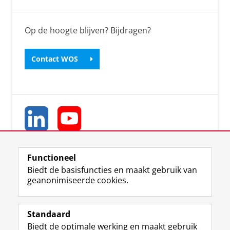
Op de hoogte blijven? Bijdragen?
Contact WOS
Functioneel
Biedt de basisfuncties en maakt gebruik van
geanonimiseerde cookies.
L
Y
Volg ons op
i
o
Standaard
n
u
Biedt de optimale werking en maakt gebruik
k
T
Studiekiezers