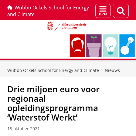
Wubbo Ockels School for Energy
Menu
Zoek
and Climate
en
zoeken
Skip
Skip
to
to
Wubbo Ockels School for Energy and Climate
Nieuws
Content
Navigation
Drie miljoen euro voor
regionaal
opleidingsprogramma
‘Waterstof Werkt’
15 oktober 2021