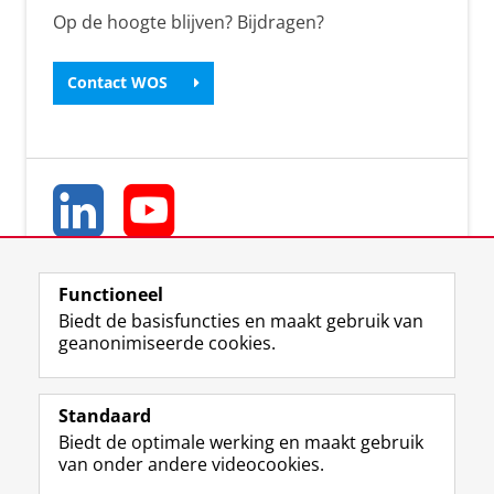
Op de hoogte blijven? Bijdragen?
Contact WOS
Functioneel
Biedt de basisfuncties en maakt gebruik van
geanonimiseerde cookies.
L
Y
Volg ons op
i
o
Standaard
n
u
Biedt de optimale werking en maakt gebruik
k
T
Studiekiezers
van onder andere videocookies.
e
u
Maatschappij/bedrijven
d
b