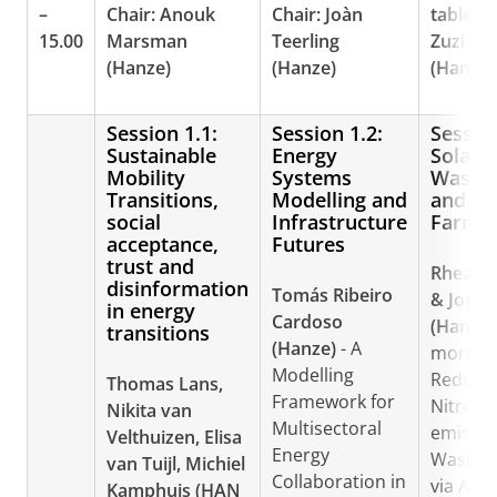
–
Chair: Anouk
Chair: Joàn
table Ch
15.00
Marsman
Teerling
Zuzi Ku
(Hanze)
(Hanze)
(Hanze)
Session 1.1:
Session 1.2:
Sessio
Sustainable
Energy
Solar,
Mobility
Systems
Waste
Transitions,
Modelling and
and Gr
social
Infrastructure
Farmi
acceptance,
Futures
trust and
Rhea K
disinformation
Tomás Ribeiro
& Jorri
in energy
Cardoso
(Hanze
transitions
(Hanze)
- A
more!
Modelling
Reduci
Thomas Lans,
Framework for
Nitrous
Nikita van
Multisectoral
emissio
Velthuizen, Elisa
Energy
Wastew
van Tuijl, Michiel
Collaboration in
via Am
Kamphuis (HAN