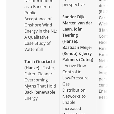
Disinformation
perspective
der Hei
as a Barrier to
(RUG) &
Public
Sander Dijk,
Carina
Acceptance of
Marten van der
Wieken
Onshore Wind
Laan, Joàn
(Hanze)
Energy in the NL:
Teerling
Contrad
A Qualitative
(Hanze),
Faced b
Case Study of
Bastiaan Meijer
Farmin
Vattenfall
(Rendo) & Jerry
Families
Palmers (Coteq)
Netherl
Tania Ouariachi
- Active Flow
Viewed 
(Hanze)
- Faster,
Control in
long-te
Fairer, Cleaner:
Low‑Pressure
perspec
Overcoming
Gas
centred
Myths That Hold
Distribution
Energy 
Back Renewable
Networks to
Resour
Energy
Enable
Increased