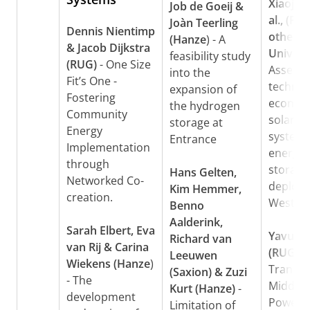
Xiaojing
Job de Goeij &
al., (RU
Joàn Teerling
Dennis Nientimp
other
(Hanze
) - A
& Jacob Dijkstra
Universi
feasibility study
(RUG)
- One Size
Assessi
into the
Fit’s One -
techno-
expansion of
Fostering
economi
the hydrogen
Community
solar p
storage at
Energy
system
Entrance
Implementation
energy
through
storage
Hans Gelten,
Networked Co-
deploym
Kim Hemmer,
creation.
West Af
Benno
Aalderink,
Sarah Elbert, Eva
Yavuz T
Richard van
van Rij & Carina
(RUG
) -
Leeuwen
Wiekens (Hanze
)
Transit
(Saxion) & Zuzi
- The
Middle
Kurt (Hanze)
-
development
Powers:
Limitation of