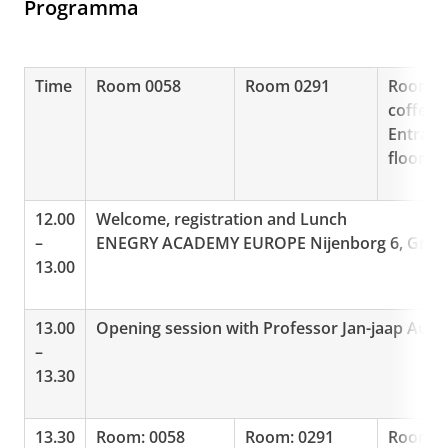
Programma
Time
Room 0058
Room 0291
Room
coffeet
Entranc
floor)
12.00
Welcome, registration and Lunch
–
ENEGRY ACADEMY EUROPE Nijenborg 6, Gron
13.00
13.00
Opening session with Professor Jan-jaap Aué
–
13.30
13.30
Room: 0058
Room: 0291
Room: 