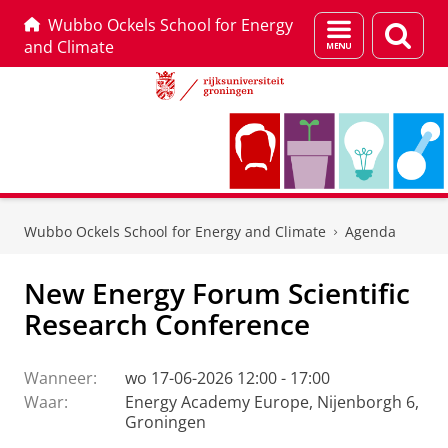
Wubbo Ockels School for Energy
Menu
Zoek
and Climate
en
zoeken
Skip
Skip
to
to
Wubbo Ockels School for Energy and Climate
Agenda
Content
Navigation
New Energy Forum Scientific
Research Conference
Wanneer:
wo 17-06-2026 12:00 - 17:00
Waar:
Energy Academy Europe, Nijenborgh 6,
Groningen