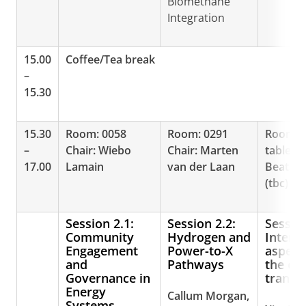
Biomethane
Integration
15.00
Coffee/Tea break
–
15.30
15.30
Room: 0058
Room: 0291
Room: 
–
Chair: Wiebo
Chair: Marten
table Ch
17.00
Lamain
van der Laan
Beata K
(tbc)
Session 2.1:
Session 2.2:
Sessio
Community
Hydrogen and
Intern
Engagement
Power-to-X
aspect
and
Pathways
the en
Governance in
transit
Energy
Callum Morgan,
Systems