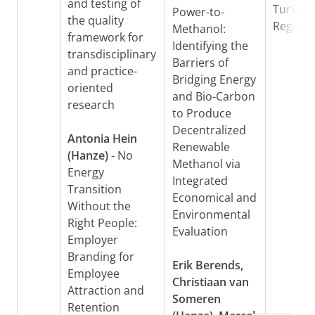
and testing of
Turkey’
Power-to-
the quality
Regiona
Methanol:
framework for
Identifying the
transdisciplinary
Barriers of
and practice-
Bridging Energy
oriented
and Bio-Carbon
research
to Produce
Decentralized
Antonia Hein
Renewable
(Hanze)
- No
Methanol via
Energy
Integrated
Transition
Economical and
Without the
Environmental
Right People:
Evaluation
Employer
Branding for
Erik Berends,
Employee
Christiaan van
Attraction and
Someren
Retention