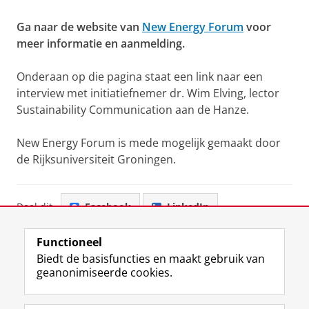
Ga naar de website van
New Energy Forum
voor
meer informatie en aanmelding.
Onderaan op die pagina staat een link naar een
interview met initiatiefnemer dr. Wim Elving, lector
Sustainability Communication aan de Hanze.
New Energy Forum is mede mogelijk gemaakt door
de Rijksuniversiteit Groningen.
Deel dit
Facebook
LinkedIn
View this page in:
English
Functioneel
Biedt de basisfuncties en maakt gebruik van
geanonimiseerde cookies.
L
Y
Volg ons op
i
o