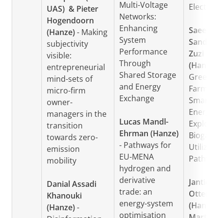
Multi-Voltage
Electrol
UAS) & Pieter
Networks:
Hogendoorn
Enhancing
Saeed A
(Hanze)
- Making
System
Sander 
subjectivity
Performance
Zuzi Ku
visible:
Through
(Hanze)
entrepreneurial
Shared Storage
Greene
mind-sets of
and Energy
Farms,
micro-firm
Exchange
Smarte
owner-
Energy:
managers in the
Lucas Mandl-
Explori
transition
Ehrman (Hanze)
Biogas
towards zero-
- Pathways for
Utilizat
emission
EU-MENA
Pathwa
mobility
hydrogen and
derivative
Jantien
Danial Assadi
trade: an
Ottema
Khanouki
energy-system
(Hanze)
(Hanze)
-
optimisation
Martijn