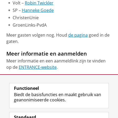
Volt –
Robin Twickler
SP –
Hanneke Goede
ChristenUnie
GroenLinks-PvdA
Meer gasten volgen nog. Houd
de pagina
goed in de
gaten.
Meer informatie en aanmelden
Meer informatie en een aanmeldlink zijn te vinden
op de
ENTRANCE-website
.
Deel dit
Facebook
LinkedIn
Functioneel
Biedt de basisfuncties en maakt gebruik van
geanonimiseerde cookies.
L
Y
Volg ons op
i
o
Standaard