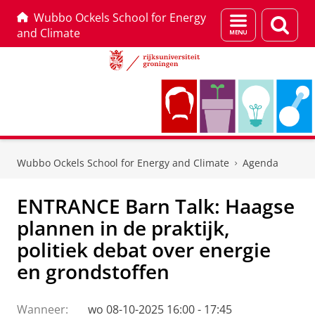
Wubbo Ockels School for Energy
Menu
Zoek
and Climate
en
zoeken
Skip
Skip
to
to
Wubbo Ockels School for Energy and Climate
Agenda
Content
Navigation
ENTRANCE Barn Talk: Haagse
plannen in de praktijk,
politiek debat over energie
en grondstoffen
Wanneer:
wo 08-10-2025 16:00 - 17:45