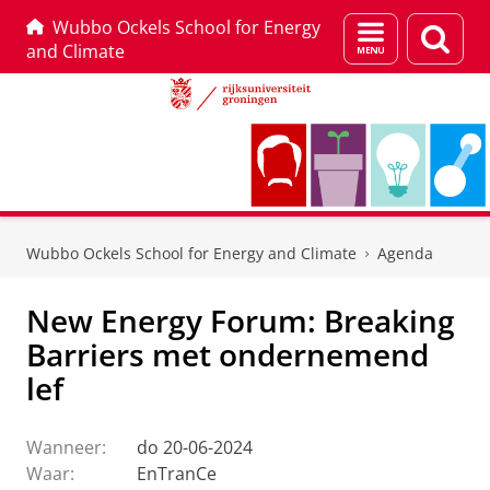
Wubbo Ockels School for Energy
Menu
Zoek
and Climate
en
zoeken
Skip
Skip
to
to
Wubbo Ockels School for Energy and Climate
Agenda
Content
Navigation
New Energy Forum: Breaking
Barriers met ondernemend
lef
Wanneer:
do 20-06-2024
Waar:
EnTranCe