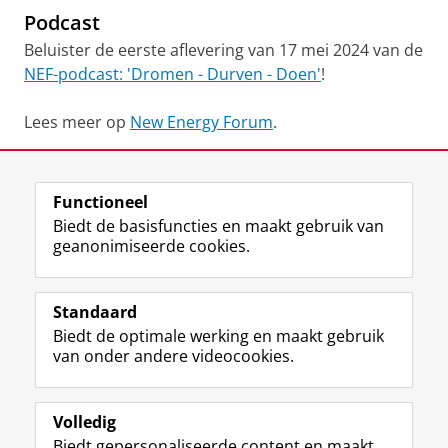
Podcast
Beluister de eerste aflevering van 17 mei 2024 van de
NEF-podcast: 'Dromen - Durven - Doen'
!
Lees meer op
New Energy Forum
.
Deel dit
Facebook
LinkedIn
Functioneel
Biedt de basisfuncties en maakt gebruik van
geanonimiseerde cookies.
L
Y
Volg ons op
i
o
Standaard
n
u
Biedt de optimale werking en maakt gebruik
k
T
Studiekiezers
van onder andere videocookies.
e
u
Maatschappij/bedrijven
d
b
I
e
Alumni
n
-
Volledig
-
k
Biedt gepersonaliseerde content en maakt