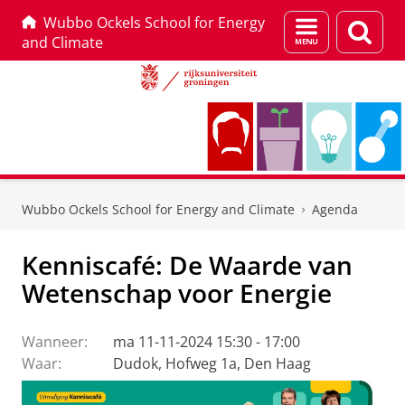
Wubbo Ockels School for Energy
Menu
Zoek
and Climate
en
zoeken
Skip
Skip
to
to
Wubbo Ockels School for Energy and Climate
Agenda
Content
Navigation
Kenniscafé: De Waarde van
Wetenschap voor Energie
Wanneer:
ma 11-11-2024 15:30 - 17:00
Waar:
Dudok, Hofweg 1a, Den Haag