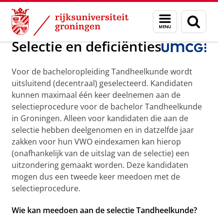
Skip
Skip
Over ons
Tandheelkunde
Menu
Zoek
to
to
en
Content
Navigation
zoeken
Selectie en deficiënties
Voor de bacheloropleiding Tandheelkunde wordt
uitsluitend (decentraal) geselecteerd. Kandidaten
kunnen maximaal één keer deelnemen aan de
selectieprocedure voor de bachelor Tandheelkunde
in Groningen. Alleen voor kandidaten die aan de
selectie hebben deelgenomen en in datzelfde jaar
zakken voor hun VWO eindexamen kan hierop
(onafhankelijk van de uitslag van de selectie) een
uitzondering gemaakt worden. Deze kandidaten
mogen dus een tweede keer meedoen met de
selectieprocedure.
Wie kan meedoen aan de selectie Tandheelkunde?