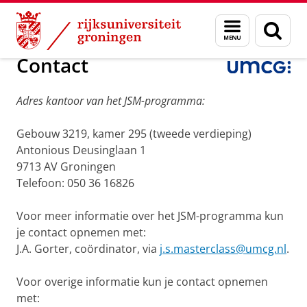
Skip
Skip
Over ons
Junior Scientific Masterclass
Menu
Zoek
to
to
en
Content
Navigation
zoeken
Contact
Adres kantoor van het JSM-programma:
Gebouw 3219, kamer 295 (tweede verdieping)
Antonious Deusinglaan 1
9713 AV Groningen
Telefoon: 050 36 16826
Voor meer informatie over het JSM-programma kun
je contact opnemen met:
J.A. Gorter, coördinator, via
j.s.masterclass@umcg.nl
.
Voor overige informatie kun je contact opnemen
met: