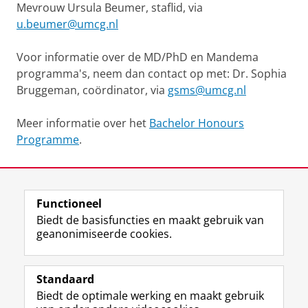
Mevrouw Ursula Beumer, staflid, via
u.beumer@umcg.nl
Voor informatie over de MD/PhD en Mandema
programma's, neem dan contact op met: Dr. Sophia
Bruggeman, coördinator, via
gsms@umcg.nl
Meer informatie over het
Bachelor Honours
Programme
.
Laatst gewijzigd:
02 februari 2026 15:27
Functioneel
View this page in:
English
Biedt de basisfuncties en maakt gebruik van
geanonimiseerde cookies.
F
L
R
I
Y
Volg de RUG
a
i
S
n
o
Standaard
c
n
S
s
u
Biedt de optimale werking en maakt gebruik
e
k
-
t
T
Studiekiezers