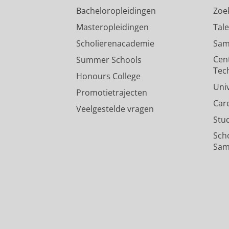
Bacheloropleidingen
Zoe
Masteropleidingen
Tal
Scholierenacademie
Sam
Cen
Summer Schools
Tec
Honours College
Uni
Promotietrajecten
Car
Veelgestelde vragen
Stu
Sch
Sam