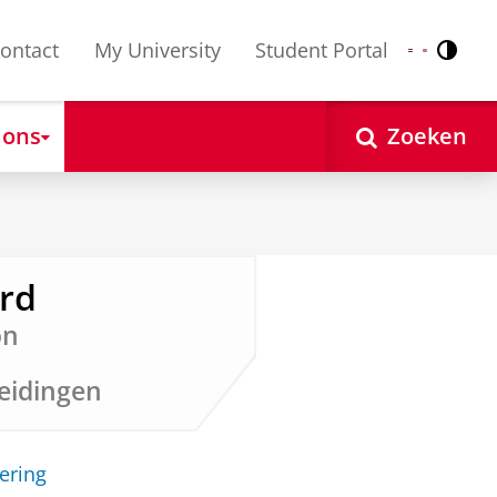
ontact
My University
Student Portal
Contr
Nederlands
English
 ons
Zoeken
erd
on
eidingen
ering