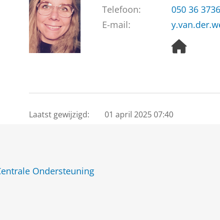
Telefoon:
050 36 373
E-mail:
y.van.der.
H
o
m
e
p
a
g
Laatst gewijzigd:
01 april 2025 07:40
e
entrale Ondersteuning