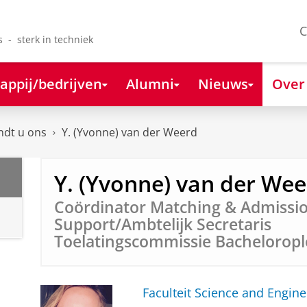
C
s - sterk in techniek
appij/bedrijven
Alumni
Nieuws
Over
ndt u ons
Y. (Yvonne) van der Weerd
Y. (Yvonne) van der We
Coördinator Matching & Admissi
Support/Ambtelijk Secretaris
Toelatingscommissie Bacheloropl
Faculteit Science and Engine