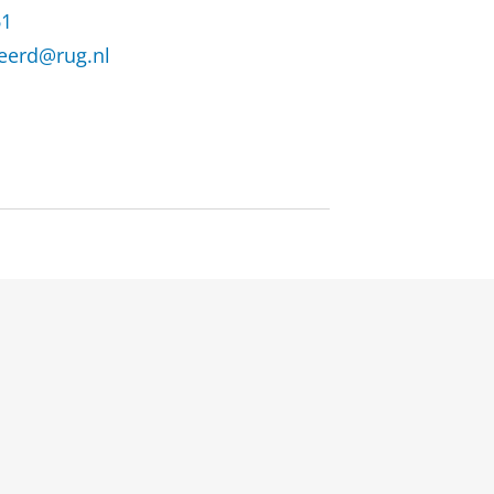
61
weerd@rug.nl