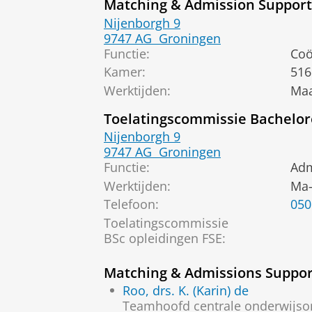
Matching & Admission Support
Nijenborgh 9
9747 AG
Groningen
Functie:
Coö
Kamer:
516
Werktijden:
Maa
Toelatingscommissie Bachelor
Nijenborgh 9
9747 AG
Groningen
Functie:
Adm
Werktijden:
Ma-
Telefoon:
050
Toelatingscommissie
BSc opleidingen FSE:
Matching & Admissions Suppor
Roo, drs. K. (Karin) de
Teamhoofd centrale onderwijso