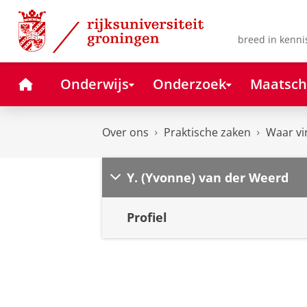
Skip
Skip
to
to
Content
Navigation
breed in kenni
Home
Onderwijs
Onderzoek
Maatsch
Over ons
Praktische zaken
Waar vi
Y. (Yvonne) van der Weerd
Profiel