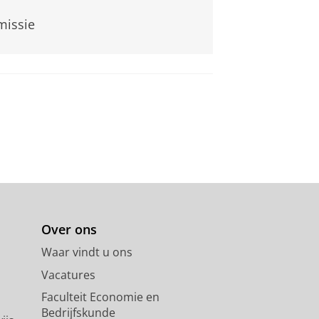
missie
Over ons
Waar vindt u ons
Vacatures
Faculteit Economie en
Bedrijfskunde