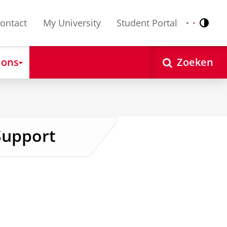
ontact
My University
Student Portal
Contr
Nederlands
English
 ons
Zoeken
Support