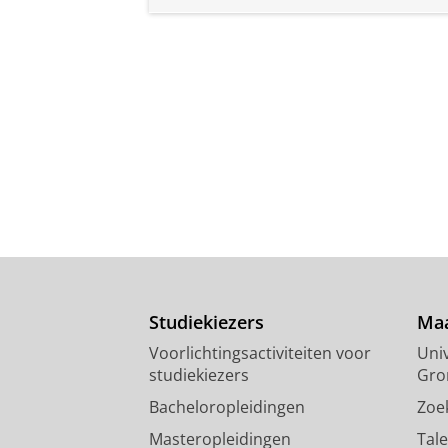
Studiekiezers
Maa
Voorlichtingsactiviteiten voor
Univ
studiekiezers
Gro
Bacheloropleidingen
Zoe
Masteropleidingen
Tal