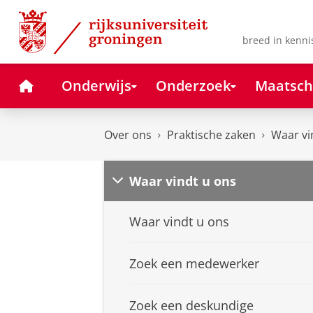
Skip
Skip
to
to
Content
Navigation
breed in kenni
Home
Onderwijs
Onderzoek
Maatsch
Over ons
Praktische zaken
Waar vi
Waar vindt u ons
Waar vindt u ons
Zoek een medewerker
Zoek een deskundige