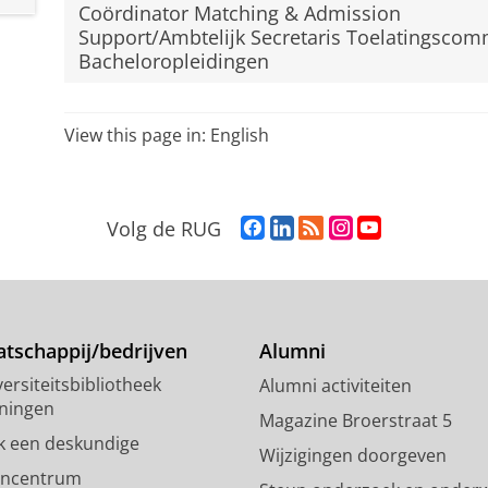
Coördinator Matching & Admission
Support/Ambtelijk Secretaris Toelatingscom
Bacheloropleidingen
View this page in:
English
F
L
R
I
Y
Volg de RUG
a
i
S
n
o
c
n
S
s
u
e
k
-
t
T
b
e
f
a
u
o
d
e
g
b
tschappij/bedrijven
Alumni
o
I
e
r
e
ersiteitsbibliotheek
Alumni activiteiten
k
n
d
a
-
ningen
p
-
R
m
k
Magazine Broerstraat 5
a
p
i
-
a
k een deskundige
Wijzigingen doorgeven
g
a
j
a
n
encentrum