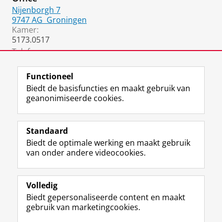
Nijenborgh 7
9747 AG
Groningen
Kamer:
5173.0517
Telefoon:
06 3097 9752
Functioneel
Biedt de basisfuncties en maakt gebruik van
geanonimiseerde cookies.
F
L
R
I
Y
Volg de RUG
a
i
S
n
o
Standaard
c
n
S
s
u
Biedt de optimale werking en maakt gebruik
e
k
-
t
T
Studiekiezers
van onder andere videocookies.
b
e
f
a
u
Maatschappij/bedrijven
o
d
e
g
b
o
I
e
r
e
Alumni
k
n
d
a
-
Volledig
p
-
R
m
k
Biedt gepersonaliseerde content en maakt
Over ons
a
p
i
-
a
gebruik van marketingcookies.
g
a
j
a
n