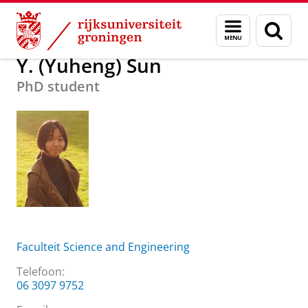
Skip
Skip
Over ons
Y. (Yuheng) Sun
Menu
Zoek
to
to
en
Content
Navigation
zoeken
Y. (Yuheng) Sun
PhD student
Faculteit Science and Engineering
Telefoon:
06 3097 9752