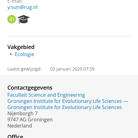
E-mail:
y.sun@rug.nl
O
R
R
e
C
s
I
e
D
a
Vakgebied
r
Ecologie
c
h
P
Laatst gewijzigd:
02 januari 2025 07:59
o
r
t
Contactgegevens
a
Faculteit Science and Engineering
l
Groningen Institute for Evolutionary Life Sciences —
Groningen Institute for Evolutionary Life Sciences
Nijenborgh 7
9747 AG Groningen
Nederland
Office