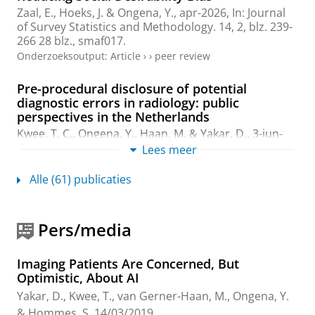
Zaal, E.
,
Hoeks, J.
&
Ongena, Y.
,
apr-2026
,
In:
Journal
of Survey Statistics and Methodology.
14
,
2
,
blz. 239-
266
28 blz.
, smaf017.
Onderzoeksoutput
:
Article
›
›
peer review
Pre-procedural disclosure of potential
diagnostic errors in radiology: public
perspectives in the Netherlands
Kwee, T. C.
,
Ongena, Y.
,
Haan, M.
&
Yakar, D.
,
3-jun-
2026
, (E-pub ahead of print)
In:
European Radiology.
Lees meer
7 blz.
Onderzoeksoutput
:
Article
›
›
peer review
Alle (61) publicaties
Public preferences for biopsy risk disclosure
in the Netherlands
Pers/media
Kwee, T. C.
,
Ongena, Y.
,
Yakar, D.
&
Haan, M.
,
jun-
2026
,
In:
European Journal of Radiology.
199
,
5 blz.
,
Imaging Patients Are Concerned, But
112823.
Optimistic, About AI
Onderzoeksoutput
:
Article
›
›
peer review
Yakar, D.
,
Kwee, T.
,
van Gerner-Haan, M.
,
Ongena, Y.
& Hommes, S.
14/03/2019