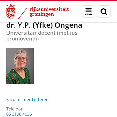
Skip
Skip
Over ons
dr. Y.P. (Yfke) Ongena
Menu
Zoek
to
to
en
Content
Navigation
zoeken
dr. Y.P. (Yfke) Ongena
Universitair docent (met ius
promovendi)
Faculteit der Letteren
Telefoon:
06 3198 4036