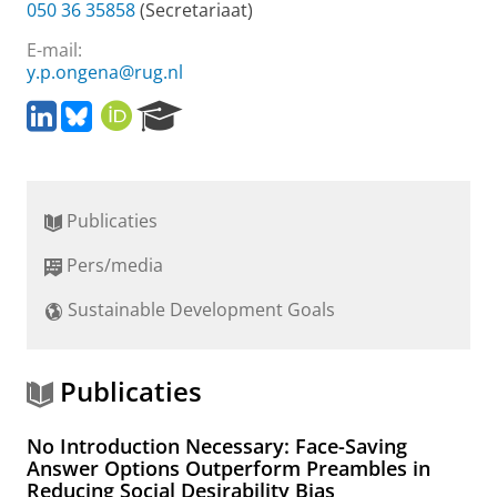
050 36 35858
(Secretariaat)
E-mail:
y.p.ongena@rug.nl
L
B
O
R
i
l
R
e
n
u
C
s
k
e
I
e
e
s
D
a
Publicaties
d
k
r
I
y
c
Pers/media
n
h
P
Sustainable Development Goals
o
r
t
a
Publicaties
l
No Introduction Necessary: Face-Saving
Answer Options Outperform Preambles in
Reducing Social Desirability Bias