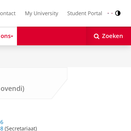
ontact
My University
Student Portal
Contr
Nederlands
English
 ons
Zoeken
movendi)
36
58
(Secretariaat)