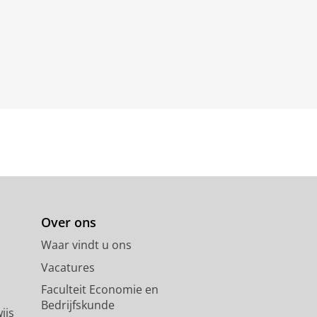
Over ons
Waar vindt u ons
Vacatures
Faculteit Economie en
Bedrijfskunde
ijs