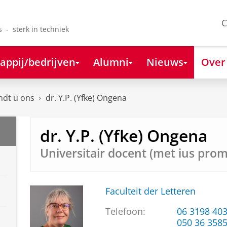
C
s - sterk in techniek
appij/bedrijven
Alumni
Nieuws
Over
ndt u ons
dr. Y.P. (Yfke) Ongena
dr. Y.P. (Yfke) Ongena
Universitair docent (met ius pro
Faculteit der Letteren
Telefoon:
06 3198 40
050 36 358