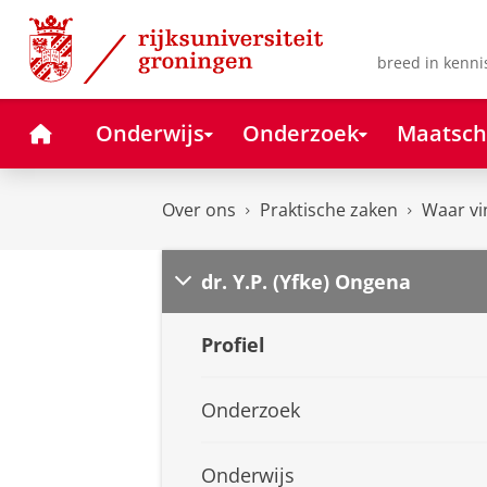
Skip
Skip
to
to
Content
Navigation
breed in kenni
Home
Onderwijs
Onderzoek
Maatsch
Over ons
Praktische zaken
Waar vi
dr. Y.P. (Yfke) Ongena
Profiel
Onderzoek
Onderwijs