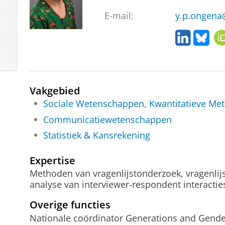
E-mail:
y.p.ongena
L
B
i
l
n
u
k
e
e
s
Vakgebied
d
k
I
y
Sociale Wetenschappen, Kwantitatieve Me
n
Communicatiewetenschappen
Statistiek & Kansrekening
Expertise
Methoden van vragenlijstonderzoek, vragenlijs
analyse van interviewer-respondent interactie
Overige functies
Nationale coördinator Generations and Gend