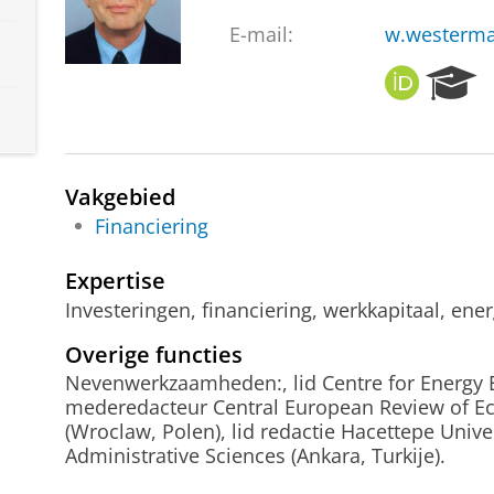
E-mail:
w.westerm
O
R
R
e
C
s
I
e
D
a
Vakgebied
r
c
Financiering
h
P
Expertise
o
Investeringen, financiering, werkkapitaal, ene
r
t
Overige functies
a
Nevenwerkzaamheden:, lid Centre for Energy 
l
mederedacteur Central European Review of 
(Wroclaw, Polen), lid redactie Hacettepe Univ
Administrative Sciences (Ankara, Turkije).