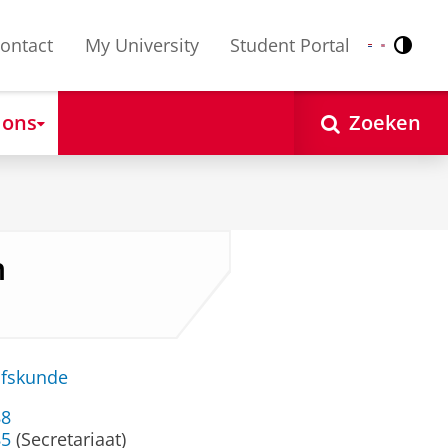
ontact
My University
Student Portal
Contr
Nederlands
English
 ons
Zoeken
n
jfskunde
88
85
(Secretariaat)