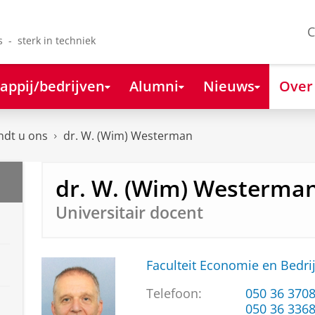
C
s - sterk in techniek
appij/bedrijven
Alumni
Nieuws
Over
ndt u ons
dr. W. (Wim) Westerman
dr. W. (Wim) Westerma
Universitair docent
Faculteit Economie en Bedri
Telefoon:
050 36 370
050 36 336