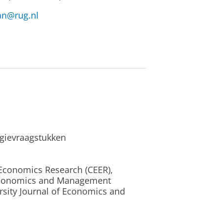
an@rug.nl
rgievraagstukken
Economics Research (CEER),
Economics and Management
ersity Journal of Economics and