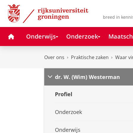
Skip
Skip
to
to
Content
Navigation
breed in kenni
Home
Onderwijs
Onderzoek
Maatsch
Over ons
Praktische zaken
Waar vi
dr. W. (Wim) Westerman
Profiel
Onderzoek
Onderwijs