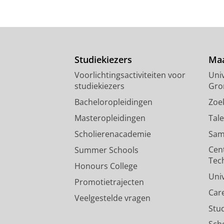
Studiekiezers
Maa
Voorlichtingsactiviteiten voor
Univ
studiekiezers
Gro
Bacheloropleidingen
Zoe
Masteropleidingen
Tal
Scholierenacademie
Sam
Cen
Summer Schools
Tec
Honours College
Uni
Promotietrajecten
Car
Veelgestelde vragen
Stu
Sch