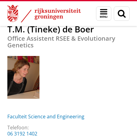
Skip
Skip
Over ons
T.M. (Tineke) de Boer
Menu
Zoek
to
to
en
Content
Navigation
zoeken
T.M. (Tineke) de Boer
Office Assistent RSEE & Evolutionary
Genetics
Faculteit Science and Engineering
Telefoon:
06 3192 1402