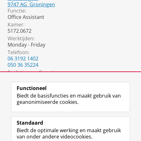
9747 AG
Groningen
Functie:
Office Assistant
Kamer:
5172.0672
Werktijden:
Monday - Friday
Telefoon:
06 3192 1402
050 36 35224
Evolutionary Genetics
:
egoffice@rug.nl
Functioneel
Biedt de basisfuncties en maakt gebruik van
geanonimiseerde cookies.
F
L
R
I
Y
Volg de RUG
a
i
S
n
o
Standaard
c
n
S
s
u
Biedt de optimale werking en maakt gebruik
e
k
-
t
T
Studiekiezers
van onder andere videocookies.
b
e
f
a
u