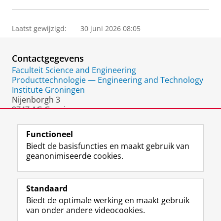
Laatst gewijzigd:
30 juni 2026 08:05
Contactgegevens
Faculteit Science and Engineering
Producttechnologie — Engineering and Technology
Institute Groningen
Nijenborgh 3
9747 AG Groningen
Nederland
Functioneel
Biedt de basisfuncties en maakt gebruik van
geanonimiseerde cookies.
F
L
R
I
Y
Volg de RUG
a
i
S
n
o
Standaard
c
n
S
s
u
Biedt de optimale werking en maakt gebruik
e
k
-
t
T
Studiekiezers
van onder andere videocookies.
b
e
f
a
u