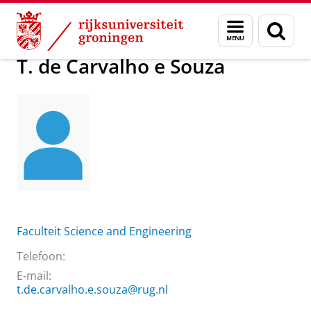
Skip
Skip
Over ons
T. de Carvalho e Souza
Menu
Zoek
to
to
en
Content
Navigation
zoeken
T. de Carvalho e Souza
Faculteit Science and Engineering
Telefoon:
E-mail:
t.de.carvalho.e.souza@rug.nl