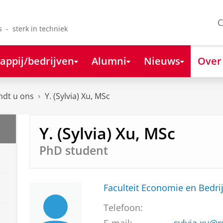
C
s - sterk in techniek
appij/bedrijven
Alumni
Nieuws
Over
ndt u ons
Y. (Sylvia) Xu, MSc
Y. (Sylvia) Xu, MSc
PhD student
Faculteit Economie en Bedri
Telefoon: