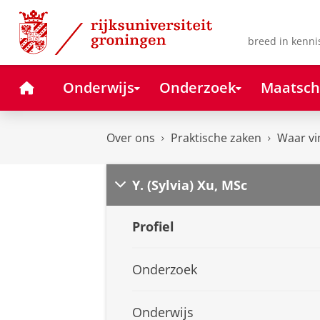
Skip
Skip
to
to
Content
Navigation
breed in kenni
Home
Onderwijs
Onderzoek
Maatsch
Over ons
Praktische zaken
Waar vi
Y. (Sylvia) Xu, MSc
Profiel
Onderzoek
Onderwijs