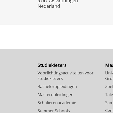
9747 AE Groningen
Nederland
Studiekiezers
Maa
Voorlichtingsactiviteiten voor
Univ
studiekiezers
Gro
Bacheloropleidingen
Zoe
Masteropleidingen
Tal
Scholierenacademie
Sam
Cen
Summer Schools