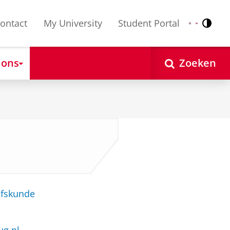
ontact
My University
Student Portal
Contr
Nederlands
English
 ons
Zoeken
jfskunde