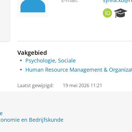
E-mail:
sylvia.xu@r
O
R
R
e
C
s
I
e
D
a
r
c
Vakgebied
h
Psychologie, Sociale
P
Human Resource Management & Organizat
o
r
t
Laatst gewijzigd:
19 mei 2026 11:21
a
l
de
Economie en Bedrijfskunde