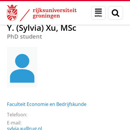
Skip
Skip
Over ons
Y. (Sylvia) Xu, MSc
Menu
Zoek
to
to
en
Content
Navigation
zoeken
Y. (Sylvia) Xu, MSc
PhD student
Faculteit Economie en Bedrijfskunde
Telefoon:
E-mail:
sylvia.xu@rug.nl