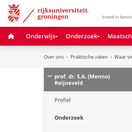
Skip
Skip
to
to
Content
Navigation
breed in kenni
Home
Onderwijs
Onderzoek
Maatsch
Over ons
Praktische zaken
Waar vi
prof. dr. S.A. (Menno)
Reijneveld
Profiel
Onderzoek