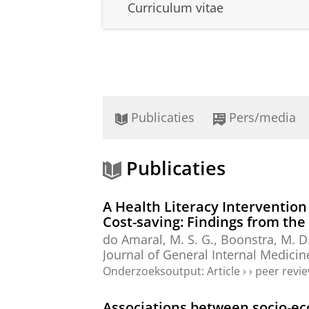
Curriculum vitae
Publicaties
Pers/media
Publicaties
A Health Literacy Intervention
Cost-saving: Findings from th
do Amaral, M. S. G.
,
Boonstra, M. D
Journal of General Internal Medicin
Onderzoeksoutput
:
Article
›
›
peer revi
Associations between socio-ec