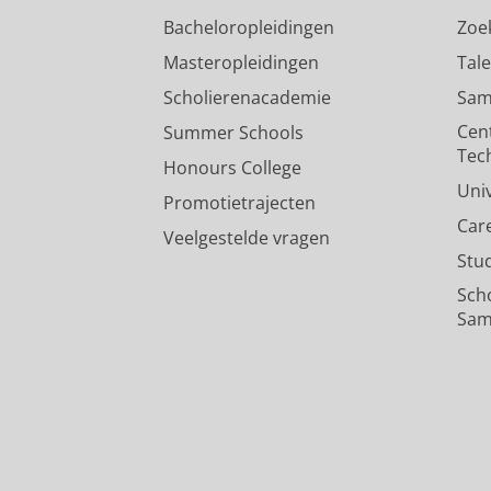
Bacheloropleidingen
Zoe
Masteropleidingen
Tal
Scholierenacademie
Sam
Cen
Summer Schools
Tec
Honours College
Uni
Promotietrajecten
Car
Veelgestelde vragen
Stu
Sch
Sam