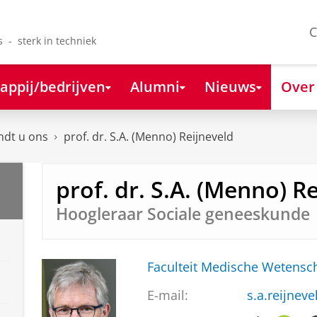
C
s - sterk in techniek
appij/bedrijven
Alumni
Nieuws
Over
ndt u ons
prof. dr. S.A. (Menno) Reijneveld
prof. dr. S.A. (Menno) R
Hoogleraar Sociale geneeskunde
Faculteit Medische Weten
E-mail:
s.a.reijnev