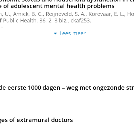
le of adolescent mental health problems
, U.
, Amick, B. C.,
Reijneveld, S. A.
, Korevaar, E. L., Ho
 Public Health.
36
,
2
,
8 blz.
, ckaf253.
ew
Lees meer
he use of pain-reducing interventions-a surv
&
Bos-Veneman, N.
,
13-jan-2026
,
In:
European Journal 
ew
d development in very preterm children in t
de eerste 1000 dagen – weg met ongezonde str
 A. F.
, van der Pal, S., Wolke, D.,
Reijneveld, S. A.
& Ba
ew
ges of extramural doctors
 child abuse in well-child care: The predictive 