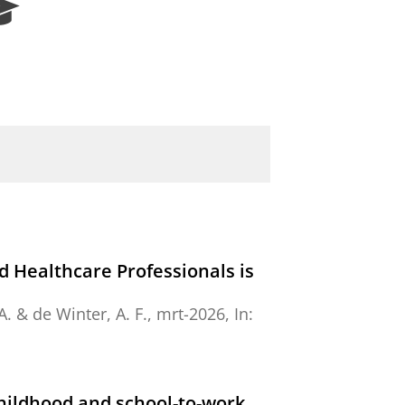
R
e
s
e
a
r
c
h
P
o
r
t
a
l
d Healthcare Professionals is
A.
&
de Winter, A. F.
,
mrt-2026
,
In:
hildhood and school-to-work