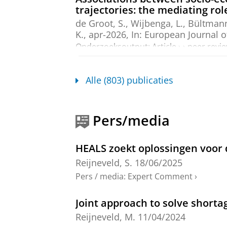
trajectories: the mediating ro
de Groot, S.
,
Wijbenga, L.
,
Bültmann
K.
,
apr-2026
,
In:
European Journal of
Onderzoeksoutput
:
Article
›
›
peer revi
Behavioural determinants of t
Alle (803) publicaties
vaccinate children
van Vreeswijk, B.
,
Reijneveld, S. A.
Onderzoeksoutput
:
Article
›
›
peer revi
Pers/media
Comparison of early growth an
1980s and 2000s
HEALS zoekt oplossingen voor 
Sexty, R. E., van Dommelen, P.,
Bos,
Reijneveld, S.
18/06/2025
Pediatrics.
26
,
13 blz.
, 399.
Pers / media
:
Expert Comment
›
Onderzoeksoutput
:
Article
›
›
peer revi
Joint approach to solve shorta
Early assessment of the risk of
Reijneveld, M.
11/04/2024
approach