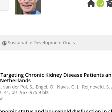
H
O
o
R
m
C
e
I
p
D
a
g
e
Sustainable Development Goals
 Targeting Chronic Kidney Disease Patients an
e Netherlands
.
,
van der Pol, S.
,
Engel, O.
,
Navis, G. J.
,
Reijneveld, S. 
e.
41
,
blz. 967–975
9 blz.
ew
onomic status and household dysfunction in c