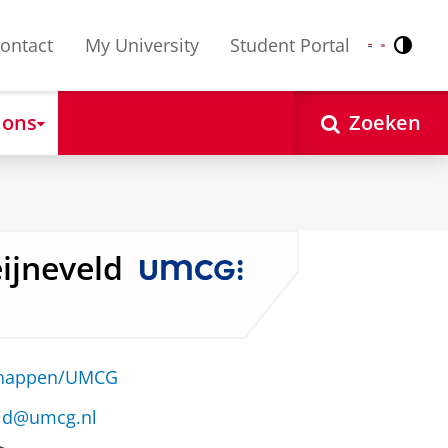
ontact
My University
Student Portal
Contr
Nederlands
English
 ons
Zoeken
eijneveld
schappen/UMCG
eld@umcg.nl