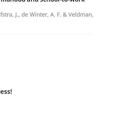
fstra, J.,
de Winter, A. F.
&
Veldman,
ey among professionals who
of Pediatrics.
185
,
2
,
7 blz.
, 74.
he Netherlands between the
ess!
rtmann, P.,
dec-2026
,
In:
BMC
validity of a family-centered