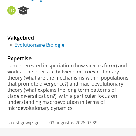
O
R
R
e
C
s
I
e
D
a
Vakgebied
r
Evolutionaire Biologie
c
h
Expertise
P
o
I am interested in speciation (how species form) and
r
work at the interface between microevolutionary
t
theory (what are the mechanisms within populations
a
that promote divergence?) and macroevolutionary
l
theory (what explains the long-term patterns of
clade diversification?), with a particular focus on
understanding macroevolution in terms of
microevolutionary dynamics.
Laatst gewijzigd:
03 augustus 2026 07:39