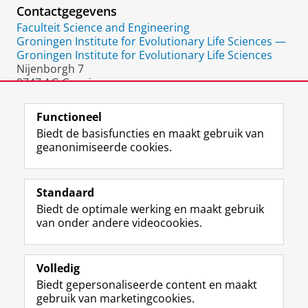
Contactgegevens
Faculteit Science and Engineering
Groningen Institute for Evolutionary Life Sciences —
Groningen Institute for Evolutionary Life Sciences
Nijenborgh 7
9747 AG Groningen
Nederland
Functioneel
Biedt de basisfuncties en maakt gebruik van
geanonimiseerde cookies.
F
L
R
I
Y
Volg de RUG
a
i
S
n
o
Standaard
c
n
S
s
u
Biedt de optimale werking en maakt gebruik
e
k
-
t
T
Studiekiezers
van onder andere videocookies.
b
e
f
a
u
Maatschappij/bedrijven
o
d
e
g
b
o
I
e
r
e
Alumni
k
n
d
a
-
Volledig
p
-
R
m
k
Biedt gepersonaliseerde content en maakt
Over ons
a
p
i
-
a
gebruik van marketingcookies.