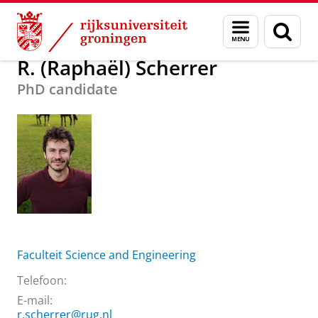
Skip
Skip
Over ons
R. (Raphaël) Scherrer
Menu
Zoek
to
to
en
Content
Navigation
zoeken
R. (Raphaël) Scherrer
PhD candidate
Faculteit Science and Engineering
Telefoon:
E-mail:
r.scherrer@rug.nl