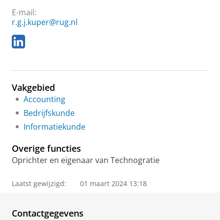
E-mail:
r.g.j.kuper@rug.nl
L
i
n
k
e
Vakgebied
d
I
Accounting
n
Bedrijfskunde
Informatiekunde
Overige functies
Oprichter en eigenaar van Technogratie
Laatst gewijzigd:
01 maart 2024 13:18
Contactgegevens