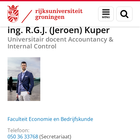
Skip
Skip
Over ons
ing. R.G.J. (Jeroen) Kuper
Menu
Zoek
to
to
en
Content
Navigation
zoeken
ing. R.G.J. (Jeroen) Kuper
Universitair docent Accountancy &
Internal Control
Faculteit Economie en Bedrijfskunde
Telefoon:
050 36 33768
(Secretariaat)