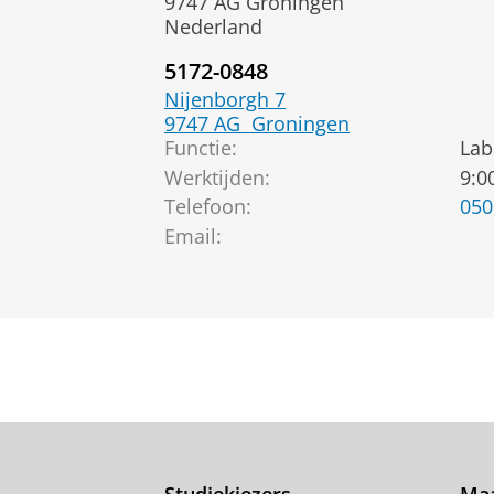
9747 AG Groningen
Nederland
5172-0848
Nijenborgh 7
9747 AG
Groningen
Functie:
Lab
Werktijden:
9:0
Telefoon:
050
Email:
Studiekiezers
Maa