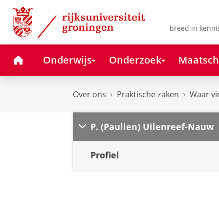
Skip
Skip
to
to
Content
Navigation
breed in kenni
Home
Onderwijs
Onderzoek
Maatsch
Over ons
Praktische zaken
Waar vi
P. (Paulien) Uilenreef-Nauw
Profiel