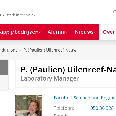
C
s - sterk in techniek
appij/bedrijven
Alumni
Nieuws
Over
ndt u ons
P. (Paulien) Uilenreef-Nauw
P. (Paulien) Uilenreef-
Laboratory Manager
Faculteit Science and Engine
Telefoon:
050 36 328