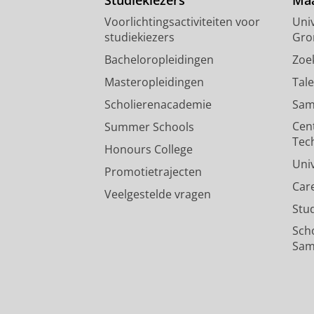
Voorlichtingsactiviteiten voor
Univ
studiekiezers
Gro
Bacheloropleidingen
Zoe
Masteropleidingen
Tal
Scholierenacademie
Sam
Cen
Summer Schools
Tec
Honours College
Uni
Promotietrajecten
Car
Veelgestelde vragen
Stu
Sch
Sam