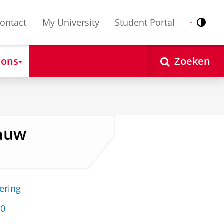
ontact
My University
Student Portal
Contr
Nederlands
English
 ons
Zoeken
Nauw
ering
10