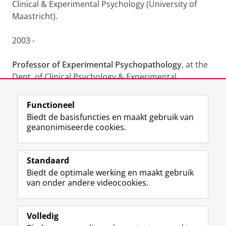
Clinical & Experimental Psychology (University of
Maastricht).
2003 -
Professor of Experimental Psychopathology
, at the
Dept. of Clinical Psychology & Experimental
Psychopathology (University of Groningen).
Functioneel
Laatst gewijzigd:
15 januari 2023 15:22
Biedt de basisfuncties en maakt gebruik van
geanonimiseerde cookies.
F
L
R
I
Y
Volg de RUG
a
i
S
n
o
Standaard
c
n
S
s
u
Biedt de optimale werking en maakt gebruik
e
k
-
t
T
Studiekiezers
van onder andere videocookies.
b
e
f
a
u
Maatschappij/bedrijven
o
d
e
g
b
o
I
e
r
e
Alumni
k
n
d
a
-
Volledig
p
-
R
m
k