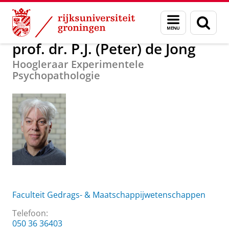
Skip
Skip
Over ons
prof. dr. P.J. (Peter) de Jong
Menu
Zoek
to
to
en
Content
Navigation
zoeken
prof. dr. P.J. (Peter) de Jong
Hoogleraar Experimentele
Psychopathologie
Faculteit Gedrags- & Maatschappijwetenschappen
Telefoon:
050 36 36403