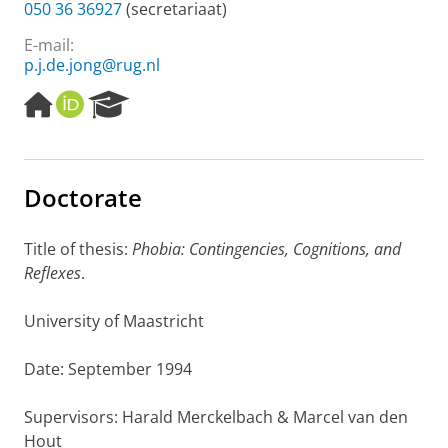
050 36 36927
(secretariaat)
E-mail:
p.j.de.jong@rug.nl
H
O
R
o
R
e
m
C
s
e
I
e
p
D
a
Doctorate
a
r
g
c
e
h
Title of thesis:
Phobia: Contingencies, Cognitions, and
P
Reflexes
.
o
r
University of Maastricht
t
a
l
Date: September 1994
Supervisors: Harald Merckelbach & Marcel van den
Hout