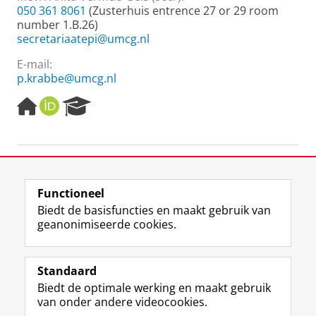
050 361 8061
(Zusterhuis entrence 27 or 29 room
number 1.B.26)
secretariaatepi@umcg.nl
E-mail:
p.krabbe@umcg.nl
H
O
R
o
R
e
m
C
s
e
I
e
p
D
a
-
a
r
g
c
Functioneel
e
h
Laatst gewijzigd:
03 november 2025 07:41
Biedt de basisfuncties en maakt gebruik van
P
geanonimiseerde cookies.
o
r
F
L
R
I
Y
Volg de RUG
t
a
i
S
n
o
Standaard
a
c
n
S
s
u
l
Biedt de optimale werking en maakt gebruik
e
k
-
t
T
Studiekiezers
van onder andere videocookies.
b
e
f
a
u