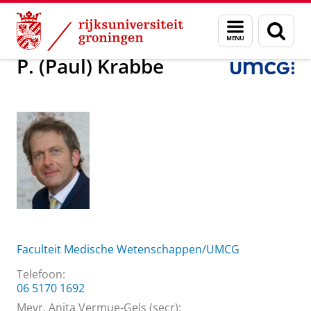
Skip
Skip
Over ons
P. (Paul) Krabbe
Menu
Zoek
to
to
en
Content
Navigation
zoeken
P. (Paul) Krabbe
Faculteit Medische Wetenschappen/UMCG
Telefoon:
06 5170 1692
Mevr. Anita Vermue-Gels (secr):