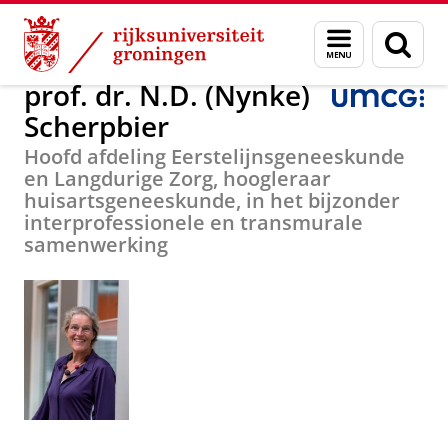
Skip
Skip
Over ons
prof. dr. N.D. (Nynke) Scherpbier
Menu
Zoek
to
to
en
Content
Navigation
zoeken
prof. dr. N.D. (Nynke)
Scherpbier
Hoofd afdeling Eerstelijnsgeneeskunde
en Langdurige Zorg, hoogleraar
huisartsgeneeskunde, in het bijzonder
interprofessionele en transmurale
samenwerking