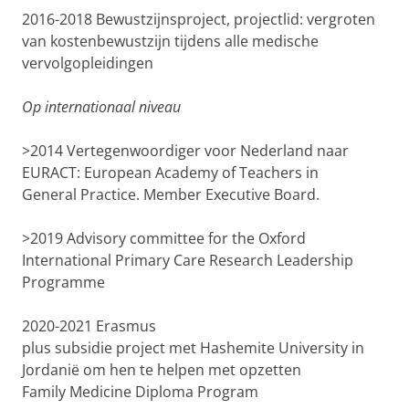
2016-2018
Bewustzijnsproject
,
projectlid
: vergroten
van kostenbewustzijn tijdens alle medische
vervolgopleidingen
Op internationaal niveau
>2014
Vertegenwoordiger voor Nederland naar
EURACT: European Academy of Teachers in
General
Practice
.
Member
Executive Board.
>2019
Advisory committee for the Oxford
International Primary Care Research Leadership
Programme
20
20-2021
Erasmus
plus
subsidi
e
project
met
Hashemite
University in
Jordanië
om hen
te helpen met opzetten
Family
Medicine
Diploma Program