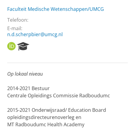
Faculteit Medische Wetenschappen/UMCG
Telefoon:
E-mail:
n.d.scherpbier@umcg.nl
O
R
R
e
C
s
I
e
D
a
Op lokaal niveau
r
c
h
2014-2021
Bestuur
P
Centrale
Opleidings
Commissie
Radboudumc
o
r
2015-2021
Onderwijsraad
/
Education
Board
t
o
pleidingsdirecteurenoverleg
en
a
l
MT
R
adboudumc
Health Academy