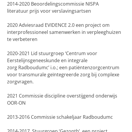
2014-2020
Beoordelingscommissie
NISPA
literatuur
prijs voor verslavingsartsen
2020
A
dviesraad EVIDENCE 2.0 een project om
interprofessioneel samenwerken in verpleeghuizen
te verbeteren
2020-2021
Lid stuurgroep ‘Centrum voor
Eerstelijnsgeneeskunde en integrale
zorg
Radboudumc
’
i.o.; een patiëntenzorgcentrum
voor transmurale geïntegreerde zorg bij complexe
zorgvragen.
2021
Commissie discipline overstijgend onderwijs
OOR-ON
2013-2016
Commissie schakeljaar
Radboudumc
2014-2017
Stuurgroep ‘
Gezonth
’, een project