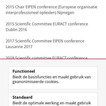
2015
Chair
EIPEN conference
(Europese organisatie
interprofessioneel opleiden) Nijmegen
2015
Scientific Committee
EURACT conference
Dublin 2016
2017
Scientific Committee EIPEN conference
Lausanne
2017
2018
Scientific committee EURACT conference
Leuven 2018
Functioneel
Laatst gewijzigd:
25 juni 2022 01:01
Biedt de basisfuncties en maakt gebruik van
geanonimiseerde cookies.
F
L
R
I
Y
Volg de RUG
a
i
S
n
o
Standaard
c
n
S
s
u
Biedt de optimale werking en maakt gebruik
e
k
-
t
T
Studiekiezers