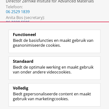
Director Zernike Insitute for Advanced Materials
Telefoon:
06 2529 1839
Anita Bos (secretary)
:
06 2238 5595
g.f.bos@rug.nl
Functioneel
Biedt de basisfuncties en maakt gebruik van
geanonimiseerde cookies.
F
L
R
I
Y
Volg de RUG
a
i
S
n
o
Standaard
c
n
S
s
u
Biedt de optimale werking en maakt gebruik
e
k
-
t
T
Studiekiezers
van onder andere videocookies.
b
e
f
a
u
Maatschappij/bedrijven
o
d
e
g
b
o
I
e
r
e
Alumni
k
n
d
a
-
Volledig
p
-
R
m
k
Biedt gepersonaliseerde content en maakt
Over ons
a
p
i
-
a
gebruik van marketingcookies.
g
a
j
a
n
i
g
k
c
a