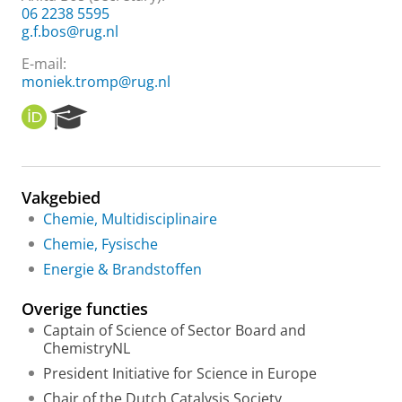
06 2238 5595
g.f.bos@rug.nl
E-mail:
moniek.tromp@rug.nl
O
R
R
e
C
s
I
e
D
a
Vakgebied
r
Chemie, Multidisciplinaire
c
h
Chemie, Fysische
P
Energie & Brandstoffen
o
r
Overige functies
t
a
Captain of Science of Sector Board and
l
ChemistryNL
President Initiative for Science in Europe
Chair of the Dutch Catalysis Society