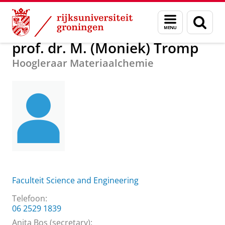
Skip
Skip
Over ons
prof. dr. M. (Moniek) Tromp
Menu
Zoek
to
to
en
Content
Navigation
zoeken
prof. dr. M. (Moniek) Tromp
Hoogleraar Materiaalchemie
Faculteit Science and Engineering
Telefoon:
06 2529 1839
Anita Bos (secretary)
: