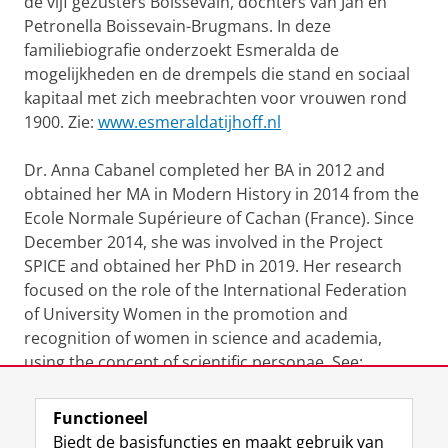
de vijf gezusters Boissevain, dochters van Jan en
Petronella Boissevain-Brugmans. In deze
familiebiografie onderzoekt Esmeralda de
mogelijkheden en de drempels die stand en sociaal
kapitaal met zich meebrachten voor vrouwen rond
1900. Zie:
www.esmeraldatijhoff.nl
Dr. Anna Cabanel completed her BA in 2012 and
obtained her MA in Modern History in 2014 from the
Ecole Normale Supérieure of Cachan (France). Since
December 2014, she was involved in the Project
SPICE and obtained her PhD in 2019. Her research
focused on the role of the International Federation
of University Women in the promotion and
recognition of women in science and academia,
using the concept of scientific personae. See:
http://spice-project.wixsite.com/spice
Functioneel
Laatst gewijzigd:
31 mei 2023 07:36
Biedt de basisfuncties en maakt gebruik van