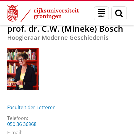
Skip
Skip
Over ons
prof. dr. C.W. (Mineke) Bosch
Menu
Zoek
to
to
en
Content
Navigation
zoeken
prof. dr. C.W. (Mineke) Bosch
Hoogleraar Moderne Geschiedenis
Faculteit der Letteren
Telefoon:
050 36 36968
E-mail: