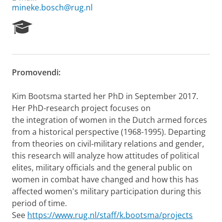
mineke.bosch@rug.nl
R
e
s
e
a
Promovendi:
r
c
h
Kim Bootsma started her PhD in September 2017.
P
Her PhD-research project focuses on
o
the integration of women in the Dutch armed forces
r
from a historical perspective (1968-1995). Departing
t
from theories on civil-military relations and gender,
a
l
this research will analyze how attitudes of political
elites, military officials and the general public on
women in combat have changed and how this has
affected women's military participation during this
period of time.
See
https://www.rug.nl/staff/k.bootsma/projects