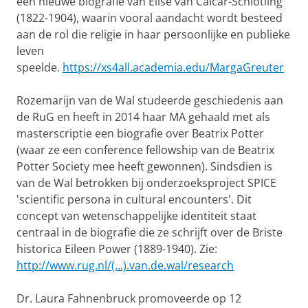
een nieuwe biografie van Elise van Calcar-Schiotling
(1822-1904), waarin vooral aandacht wordt besteed
aan de rol die religie in haar persoonlijke en publieke
leven
speelde.
https://xs4all.academia.edu/MargaGreuter
Rozemarijn van de Wal studeerde geschiedenis aan
de RuG en heeft in 2014 haar MA gehaald met als
masterscriptie een biografie over Beatrix Potter
(waar ze een conference fellowship van de Beatrix
Potter Society mee heeft gewonnen). Sindsdien is
van de Wal betrokken bij onderzoeksproject SPICE
'scientific persona in cultural encounters'. Dit
concept van wetenschappelijke identiteit staat
centraal in de biografie die ze schrijft over de Briste
historica Eileen Power (1889-1940). Zie:
http://www.rug.nl/(...).van.de.wal/research
Dr. Laura Fahnenbruck promoveerde op 12