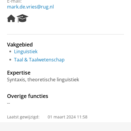
E-mail:
mark.de.vries@rug.nl
H
R
o
e
m
s
e
e
p
a
Vakgebied
a
r
Linguïstiek
g
c
e
h
Taal & Taalwetenschap
P
o
Expertise
r
Syntaxis, theoretische linguïstiek
t
a
l
Overige functies
--
Laatst gewijzigd:
01 maart 2024 11:58