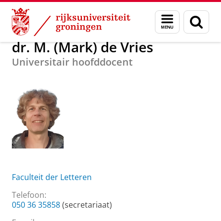
Skip
Skip
Over ons
dr. M. (Mark) de Vries
Menu
Zoek
to
to
en
Content
Navigation
zoeken
dr. M. (Mark) de Vries
Universitair hoofddocent
Faculteit der Letteren
Telefoon:
050 36 35858
(secretariaat)