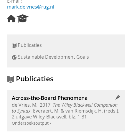
E-mail:
mark.de.vries@rug.nl
H
R
o
e
m
s
e
e
p
a
Publicaties
a
r
g
c
Sustainable Development Goals
e
h
P
o
r
Publicaties
t
a
l
Across-the-Board Phenomena
de Vries, M.
,
2017
,
The Wiley Blackwell Companion
to Syntax.
Everaert, M. & van Riemsdijk, H. (reds.).
2 uitgave
Wiley-Blackwell
,
blz. 1-31
Onderzoeksoutput
›