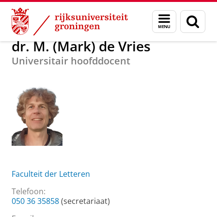
Skip
Skip
Over ons
dr. M. (Mark) de Vries
Menu
Zoek
to
to
en
Content
Navigation
zoeken
dr. M. (Mark) de Vries
Universitair hoofddocent
Faculteit der Letteren
Telefoon:
050 36 35858
(secretariaat)