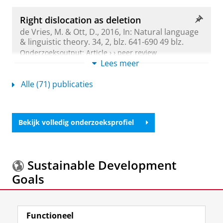
Right dislocation as deletion
de Vries, M.
& Ott, D.,
2016
,
In:
Natural language
& linguistic theory.
34
,
2
,
blz. 641-690
49 blz.
Onderzoeksoutput
:
Article
›
›
peer review
Lees meer
Alle (71) publicaties
On V2, gaps, and operators in comment
and reporting parentheticals
Kluck, M. &
de Vries, M.
,
2015
,
Parenthetical Verbs.
Schneider, S., Glikman, J. & Avanzi, M. (reds.).
Bekijk volledig onderzoeksprofiel
Berlin:
De Gruyter Mouton
,
blz. 103-132
(Linguistische Arbeiten; vol. 557).
Onderzoeksoutput
›
Sustainable Development
Goals
Parenthesis and presupposition in
discourse
Meer informatie over de
Sustainable Development
de Vries, M.
& Griffiths, J.,
2014
,
In:
Linguistics in
Functioneel
Goals.
the Netherlands.
31
,
blz. 39-52