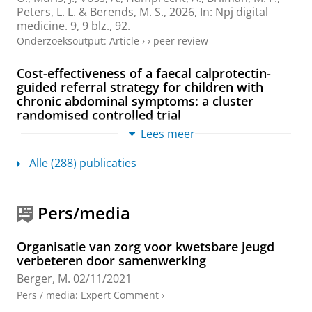
Peters, L. L.
&
Berends, M. S.
,
2026
,
In:
Npj digital
medicine.
9
,
9 blz.
, 92.
Onderzoeksoutput
:
Article
›
›
peer review
Cost-effectiveness of a faecal calprotectin-
guided referral strategy for children with
chronic abdominal symptoms: a cluster
randomised controlled trial
Ansems, S. M.
,
Berger, M. Y.
,
van Rheenen, P. F.
,
Lees meer
Vermeulen, K. M.
,
de Boer, M. R.
&
Holtman, G. A.
,
mei-2026
,
In:
The British journal of general practice :
Alle (288) publicaties
the journal of the Royal College of General
Practitioners.
76
,
766
,
blz. e385-e397
13 blz.
Onderzoeksoutput
:
Article
›
›
peer review
Pers/media
Effectiveness of hypnotherapy for paediatric
Organisatie van zorg voor kwetsbare jeugd
abdominal pain in primary care: a randomised
verbeteren door samenwerking
controlled trial
Berger, M.
02/11/2021
Ganzevoort, I. N.
,
Berger, M. Y.
,
de Boer, M. R.
,
Benninga, M. A., Vlieger, A. M. &
Holtman, G. A.
,
jul-
Pers / media
:
Expert Comment
›
2026
,
In:
The British journal of general practice : the