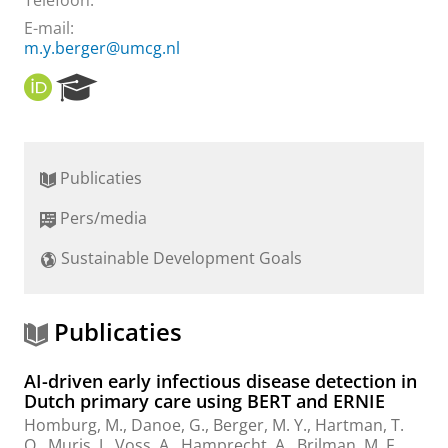
Telefoon:
E-mail:
m.y.berger@umcg.nl
O
R
R
e
C
s
I
e
D
a
Publicaties
r
c
Pers/media
h
P
Sustainable Development Goals
o
r
t
a
Publicaties
l
AI-driven early infectious disease detection in
Dutch primary care using BERT and ERNIE
Homburg, M.
,
Danoe, G.
,
Berger, M. Y.
, Hartman, T.
O., Muris, J.,
Voss, A.
,
Hamprecht, A.
,
Brilman, M. F.
,