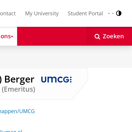
ontact
My University
Student Portal
Contr
Nederlands
English
 ons
Zoeken
) Berger
(Emeritus)
schappen/UMCG