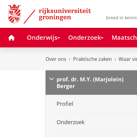
Skip
Skip
to
to
Content
Navigation
breed in kenni
Home
Onderwijs
Onderzoek
Maatsch
Over ons
Praktische zaken
Waar vi
prof. dr. M.Y. (Marjolein)
Berger
Profiel
Onderzoek