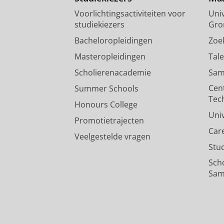
Voorlichtingsactiviteiten voor
Univ
studiekiezers
Gro
Bacheloropleidingen
Zoe
Masteropleidingen
Tal
Scholierenacademie
Sam
Cen
Summer Schools
Tec
Honours College
Uni
Promotietrajecten
Car
Veelgestelde vragen
Stu
Sch
Sam