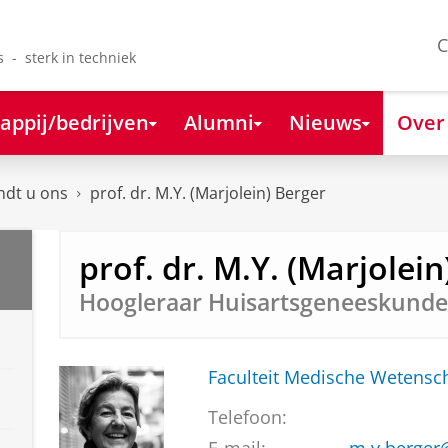
C
s - sterk in techniek
appij/bedrijven
Alumni
Nieuws
Over
ndt u ons
prof. dr. M.Y. (Marjolein) Berger
prof. dr. M.Y. (Marjolein
Hoogleraar Huisartsgeneeskunde 
Faculteit Medische Weten
Telefoon: