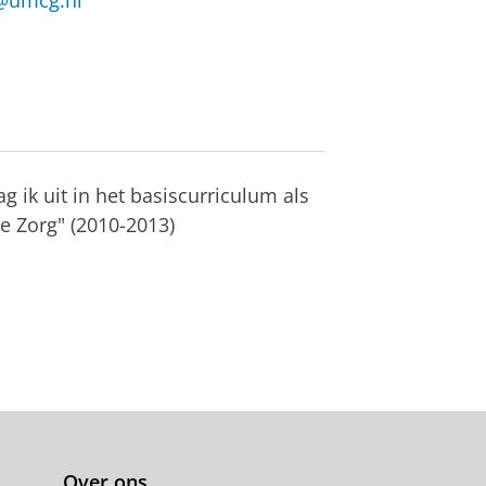
@umcg.nl
g ik uit in het basiscurriculum als
 Zorg" (2010-2013)
Over ons