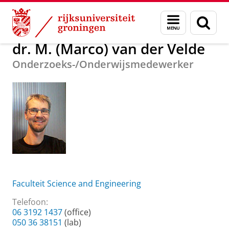
Skip
Skip
Over ons
dr. M. (Marco) van der Velde
Menu
Zoek
to
to
en
Content
Navigation
zoeken
dr. M. (Marco) van der Velde
Onderzoeks-/Onderwijsmedewerker
Faculteit Science and Engineering
Telefoon:
06 3192 1437
(office)
050 36 38151
(lab)