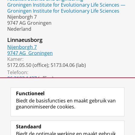
Groningen Institute for Evolutionary Life Sciences —
Groningen Institute for Evolutionary Life Sciences
Nijenborgh 7
9747 AG Groningen
Nederland
Linnaeusborg
Nijenborgh 7
9747 AG
Groningen
Kamer:
5172.05.50 (office); 5173.04.06 (lab)
Telefoon:
06 3192 1437
(office)
050 36 38151
(lab)
Functioneel
Biedt de basisfuncties en maakt gebruik van
geanonimiseerde cookies.
F
L
R
I
Y
Volg de RUG
a
i
S
n
o
Standaard
c
n
S
s
u
Biedt de optimale werking en maakt gebruik