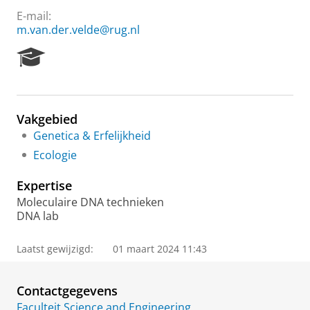
E-mail:
m.van.der.velde@rug.nl
R
e
s
e
a
Vakgebied
r
Genetica & Erfelijkheid
c
h
Ecologie
P
o
Expertise
r
Moleculaire DNA technieken
t
DNA lab
a
l
Laatst gewijzigd:
01 maart 2024 11:43
Contactgegevens
Faculteit Science and Engineering