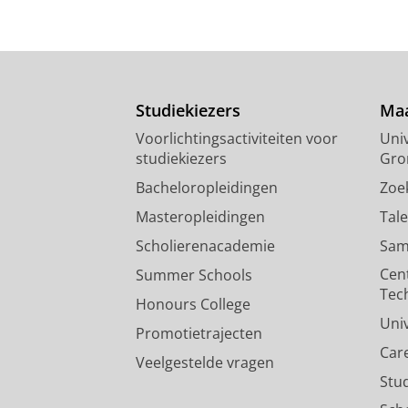
Studiekiezers
Maa
Voorlichtingsactiviteiten voor
Univ
studiekiezers
Gro
Bacheloropleidingen
Zoe
Masteropleidingen
Tal
Scholierenacademie
Sam
Cen
Summer Schools
Tec
Honours College
Uni
Promotietrajecten
Car
Veelgestelde vragen
Stu