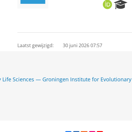
O
R
R
e
C
s
I
e
D
a
r
c
Laatst gewijzigd:
30 juni 2026 07:57
h
P
o
r
t
y Life Sciences — Groningen Institute for Evolutionary
a
l