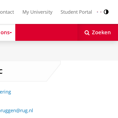
ontact
My University
Student Portal
Contr
Nederlands
English
 ons
Zoeken
c
ering
bruggen@rug.nl