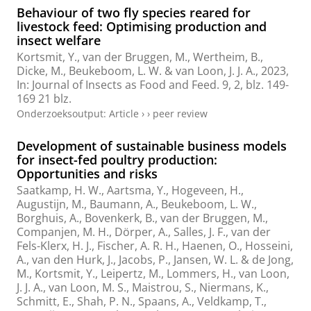
Behaviour of two fly species reared for
livestock feed: Optimising production and
insect welfare
Kortsmit, Y.,
van der Bruggen, M.
,
Wertheim, B.
,
Dicke, M.,
Beukeboom, L. W.
& van Loon, J. J. A.,
2023
,
In:
Journal of Insects as Food and Feed.
9
,
2
,
blz. 149-
169
21 blz.
Onderzoeksoutput
:
Article
›
›
peer review
Development of sustainable business models
for insect-fed poultry production:
Opportunities and risks
Saatkamp, H. W., Aartsma, Y., Hogeveen, H.,
Augustijn, M., Baumann, A.,
Beukeboom, L. W.
,
Borghuis, A., Bovenkerk, B.,
van der Bruggen, M.
,
Companjen, M. H., Dörper, A.,
Salles, J. F.
, van der
Fels-Klerx, H. J., Fischer, A. R. H., Haenen, O., Hosseini,
A., van den Hurk, J., Jacobs, P., Jansen, W. L. & de Jong,
M.,
Kortsmit, Y., Leipertz, M., Lommers, H., van Loon,
J. J. A., van Loon, M. S., Maistrou, S., Niermans, K.,
Schmitt, E., Shah, P. N., Spaans, A., Veldkamp, T.,