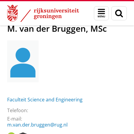
Skip
Skip
Over ons
M. van der Bruggen, MSc
Menu
Zoek
to
to
en
Content
Navigation
zoeken
M. van der Bruggen, MSc
Faculteit Science and Engineering
Telefoon:
E-mail:
m.van.der.bruggen@rug.nl