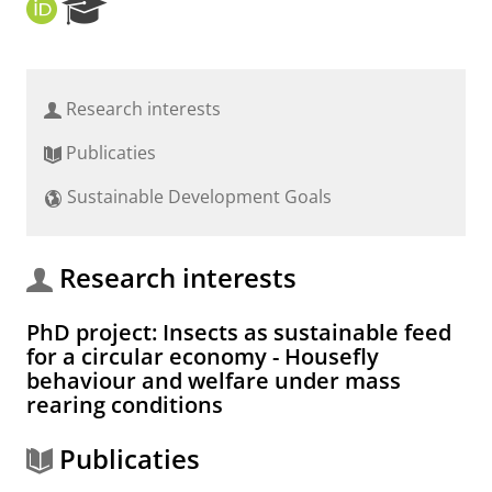
O
R
R
e
C
s
I
e
D
a
Research interests
r
c
Publicaties
h
P
Sustainable Development Goals
o
r
t
a
Research interests
l
PhD project: Insects as sustainable feed
for a circular economy - Housefly
behaviour and welfare under mass
rearing conditions
Publicaties