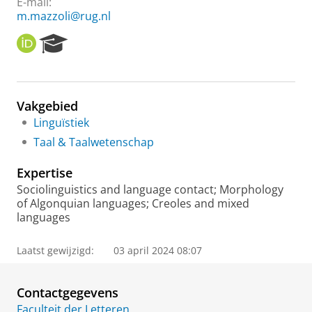
E-mail:
m.mazzoli@rug.nl
O
R
R
e
C
s
I
e
D
a
Vakgebied
r
Linguïstiek
c
h
Taal & Taalwetenschap
P
o
Expertise
r
Sociolinguistics and language contact; Morphology
t
of Algonquian languages; Creoles and mixed
a
languages
l
Laatst gewijzigd:
03 april 2024 08:07
Contactgegevens
Faculteit der Letteren