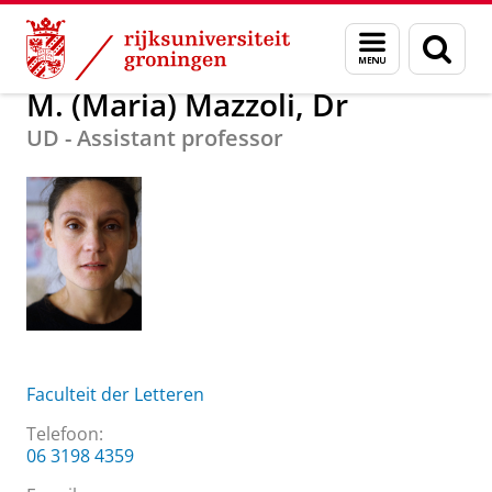
Skip
Skip
Over ons
M. (Maria) Mazzoli, Dr
Menu
Zoek
to
to
en
Content
Navigation
zoeken
M. (Maria) Mazzoli, Dr
UD - Assistant professor
Faculteit der Letteren
Telefoon:
06 3198 4359