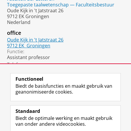
Toegepaste taalwetenschap — Faculteitsbestuur
Oude Kijk in 't Jatstraat 26
9712 EK Groningen
Nederland
office
Oude Kijk in 't Jatstraat 26
9712 EK
Groningen
Functie:
Assistant professor
Telefoon:
06 3198 4359
Functioneel
Biedt de basisfuncties en maakt gebruik van
geanonimiseerde cookies.
F
L
R
I
Y
Volg de RUG
a
i
S
n
o
Standaard
c
n
S
s
u
Biedt de optimale werking en maakt gebruik
e
k
-
t
T
Studiekiezers
van onder andere videocookies.
b
e
f
a
u
Maatschappij/bedrijven