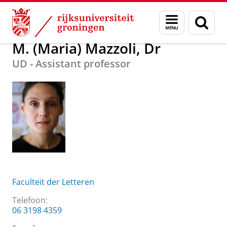
Skip
Skip
Over ons
M. (Maria) Mazzoli, Dr
Menu
Zoek
to
to
en
Content
Navigation
zoeken
M. (Maria) Mazzoli, Dr
UD - Assistant professor
Faculteit der Letteren
Telefoon:
06 3198 4359