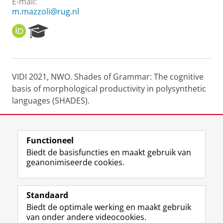
E-mail:
m.mazzoli@rug.nl
O
R
R
e
C
s
I
e
D
a
VIDI 2021, NWO. Shades of Grammar: The cognitive
r
basis of morphological productivity in polysynthetic
c
h
languages (SHADES).
P
o
BAQONDE
,
MIME
project.
r
t
Functioneel
a
Laatst gewijzigd:
08 juli 2022 13:54
Biedt de basisfuncties en maakt gebruik van
l
geanonimiseerde cookies.
F
L
R
I
Y
Volg de RUG
a
i
S
n
o
Standaard
c
n
S
s
u
Biedt de optimale werking en maakt gebruik
e
k
-
t
T
Studiekiezers
van onder andere videocookies.
b
e
f
a
u