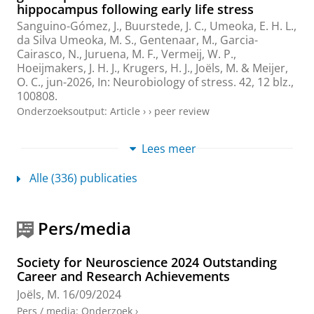
hippocampus following early life stress
Sanguino-Gómez, J., Buurstede, J. C., Umeoka, E. H. L.,
da Silva Umeoka, M. S., Gentenaar, M., Garcia-
Cairasco, N., Juruena, M. F., Vermeij, W. P.,
Hoeijmakers, J. H. J., Krugers, H. J.,
Joëls, M.
& Meijer,
O. C.,
jun-2026
,
In:
Neurobiology of stress.
42
,
12 blz.
,
100808.
Onderzoeksoutput
:
Article
›
›
peer review
Early-life adversity in rodents: Experimental
Lees meer
design is of the essence
van der Veen, R.,
Joëls, M.
& Korosi, A.,
jun-2026
,
In:
Alle (336) publicaties
Neurobiology of stress.
42
,
15 blz.
, 100813.
Onderzoeksoutput
:
Article
›
›
peer review
Pers/media
Profiles of Women in Science: Rachael
Dangarembizi, Associate Professor at the
Society for Neuroscience 2024 Outstanding
Neuroscience Institute, University of Cape
Career and Research Achievements
Town, South Africa
Joëls, M.
16/09/2024
Joëls, M.
,
apr-2026
,
In:
European Journal of
Neuroscience.
63
,
7
,
6 blz.
, e70488.
Pers / media
:
Onderzoek
›