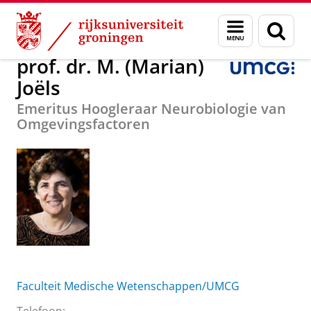
Skip
Skip
Over ons
prof. dr. M. (Marian) Joëls
Menu
Zoek
to
to
en
Content
Navigation
zoeken
prof. dr. M. (Marian)
Joëls
Emeritus Hoogleraar Neurobiologie van
Omgevingsfactoren
Faculteit Medische Wetenschappen/UMCG