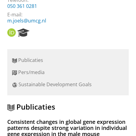
Telefoon:
050 361 0281
E-mail:
m.joels@umcg.nl
O
R
R
e
C
s
I
e
D
a
Publicaties
r
c
Pers/media
h
P
Sustainable Development Goals
o
r
t
a
Publicaties
l
Consistent changes in global gene expression
patterns despite strong variation in individual
gene expression in the male mouse