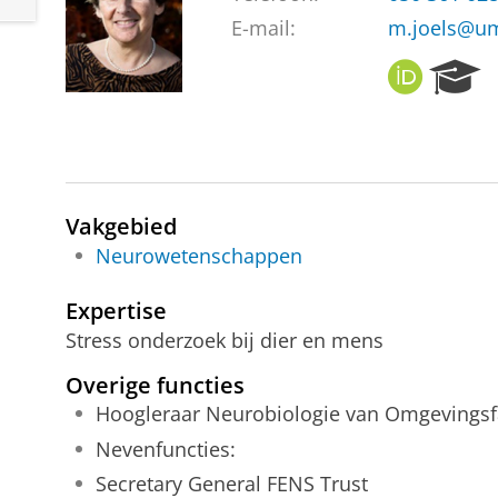
E-mail:
m.joels@um
O
R
R
e
C
s
I
e
D
a
r
c
Vakgebied
h
Neurowetenschappen
P
o
Expertise
r
Stress onderzoek bij dier en mens
t
a
Overige functies
l
Hoogleraar Neurobiologie van Omgevingsf
Nevenfuncties:
Secretary General FENS Trust