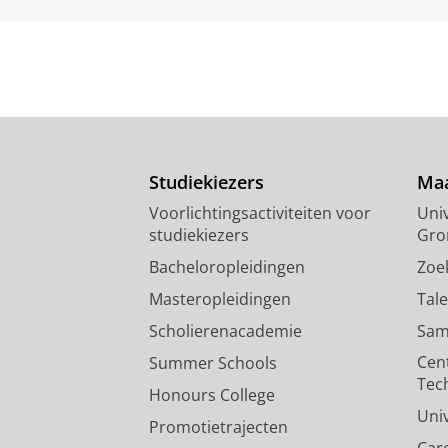
Studiekiezers
Maa
Voorlichtingsactiviteiten voor
Univ
studiekiezers
Gro
Bacheloropleidingen
Zoe
Masteropleidingen
Tal
Scholierenacademie
Sam
Cen
Summer Schools
Tec
Honours College
Uni
Promotietrajecten