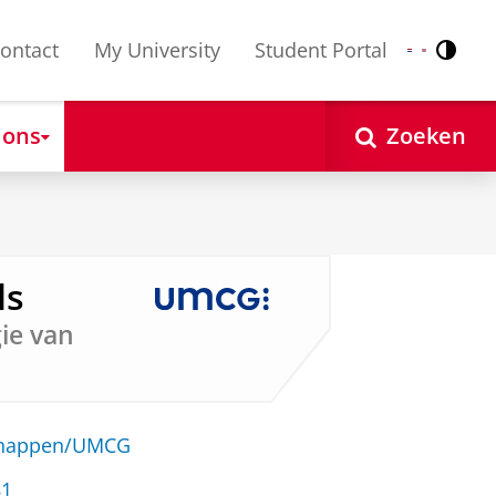
ontact
My University
Student Portal
Contr
Nederlands
English
 ons
Zoeken
ls
ie van
schappen/UMCG
81