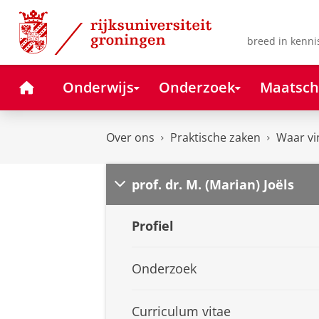
Skip
Skip
to
to
Content
Navigation
breed in kenni
Home
Onderwijs
Onderzoek
Maatsch
Over ons
Praktische zaken
Waar vi
prof. dr. M. (Marian) Joëls
Profiel
Onderzoek
Curriculum vitae