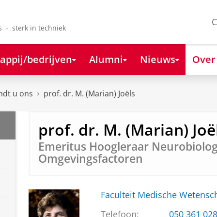
C
s - sterk in techniek
appij/bedrijven
Alumni
Nieuws
Over
ndt u ons
prof. dr. M. (Marian) Joëls
prof. dr. M. (Marian) Joë
Emeritus Hoogleraar Neurobiolog
Omgevingsfactoren
Faculteit Medische Weten
Telefoon:
050 361 02