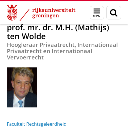
Skip
Skip
prof. mr. dr. M.H. (Mathijs) ten Wolde
Menu
Zoek
to
to
en
Content
Navigation
zoeken
prof. mr. dr. M.H. (Mathijs)
ten Wolde
Hoogleraar Privaatrecht, Internationaal
Privaatrecht en Internationaal
Vervoerrecht
Faculteit Rechtsgeleerdheid