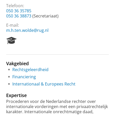
Telefoon:
050 36 35785
050 36 38873
(Secretariaat)
E-mail:
m.h.ten.wolde@rug.nl
R
e
s
e
a
Vakgebied
r
Rechtsgeleerdheid
c
h
Financiering
P
Internationaal & Europees Recht
o
r
Expertise
t
a
Procederen voor de Nederlandse rechter over
l
internationale vorderingen met een privaatrechtelijk
karakter. Internationale onrechtmatige daad,