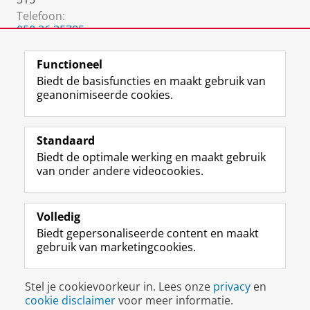
Telefoon:
050 36 35785
050 36 38873
(Secretariaat)
Functioneel
Biedt de basisfuncties en maakt gebruik van
geanonimiseerde cookies.
F
L
R
I
Y
Volg de RUG
a
i
S
n
o
Standaard
c
n
S
s
u
Biedt de optimale werking en maakt gebruik
e
k
-
t
T
Studiekiezers
van onder andere videocookies.
b
e
f
a
u
Maatschappij/bedrijven
o
d
e
g
b
o
I
e
r
e
Alumni
k
n
d
a
-
Volledig
p
-
R
m
k
Biedt gepersonaliseerde content en maakt
Over ons
a
p
i
-
a
gebruik van marketingcookies.
g
a
j
a
n
i
g
k
c
a
Disclaimer & Copyright
Privacy
Cookies
n
i
s
c
a
Stel je cookievoorkeur in. Lees onze
privacy
en
Inloggen
a
n
u
o
l
cookie disclaimer
voor meer informatie.