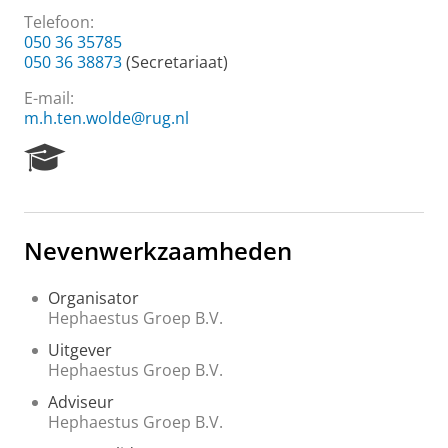
Telefoon:
050 36 35785
050 36 38873
(Secretariaat)
E-mail:
m.h.ten.wolde@rug.nl
R
e
s
e
a
Nevenwerkzaamheden
r
c
h
Organisator
P
Hephaestus Groep B.V.
o
Uitgever
r
Hephaestus Groep B.V.
t
a
Adviseur
l
Hephaestus Groep B.V.