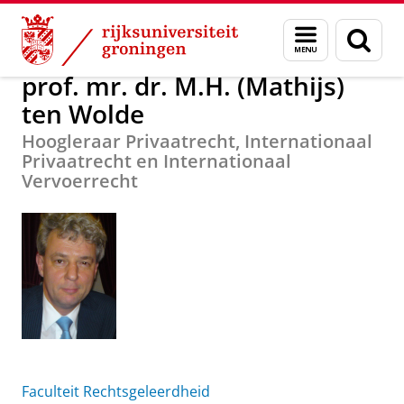
Skip
Skip
prof. mr. dr. M.H. (Mathijs) ten Wolde
Menu
Zoek
to
to
en
Content
Navigation
zoeken
prof. mr. dr. M.H. (Mathijs)
ten Wolde
Hoogleraar Privaatrecht, Internationaal
Privaatrecht en Internationaal
Vervoerrecht
Faculteit Rechtsgeleerdheid