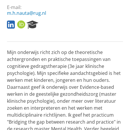
E-mail:
m.h.nauta@rug.nl
L
O
R
i
R
e
n
C
s
k
I
e
e
D
a
Mijn onderwijs richt zich op de theoretische
d
r
I
c
achtergronden en praktische toepassingen van
n
h
cognitieve gedragstherapie (3e jaar klinische
P
psychologie). Mijn specifieke aandachtsgebied is het
o
werken met kinderen, jongeren en hun ouders.
r
Daarnaast geef ik onderwijs over Evidence-based
t
a
werken in de geestelijke gezondheidszorg (master
l
klinische psychologie), onder meer over literatuur
zoeken en interpreteren en het werken met
multidiciplinaire richtlijnen. Ik geef het practicum
"Bridging the gap between research and practice" in
de research master Mental Health. Verder begeleid