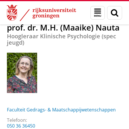
Skip
Skip
Over ons
prof. dr. M.H. (Maaike) Nauta
Menu
Zoek
to
to
en
Content
Navigation
zoeken
prof. dr. M.H. (Maaike) Nauta
Hoogleraar Klinische Psychologie (spec
jeugd)
Faculteit Gedrags- & Maatschappijwetenschappen
Telefoon:
050 36 36450