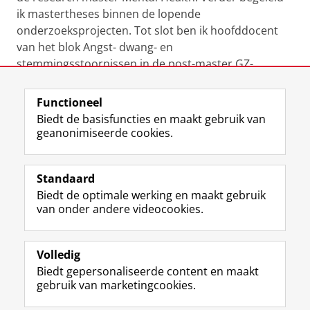
ik mastertheses binnen de lopende
onderzoeksprojecten. Tot slot ben ik hoofddocent
van het blok Angst- dwang- en
stemmingsstoornissen in de post-master GZ-
opleiding Kinder- en Jeugd.
Functioneel
Laatst gewijzigd:
02 december 2022 22:09
Biedt de basisfuncties en maakt gebruik van
geanonimiseerde cookies.
F
L
R
I
Y
Volg de RUG
a
i
S
n
o
Standaard
c
n
S
s
u
Biedt de optimale werking en maakt gebruik
e
k
-
t
T
Studiekiezers
van onder andere videocookies.
b
e
f
a
u
Maatschappij/bedrijven
o
d
e
g
b
o
I
e
r
e
Alumni
k
n
d
a
-
Volledig
p
-
R
m
k
Biedt gepersonaliseerde content en maakt
Over ons
a
p
i
-
a
gebruik van marketingcookies.
g
a
j
a
n
i
g
k
c
a