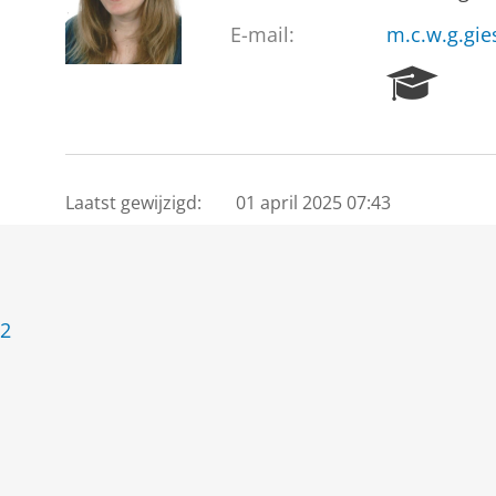
E-mail:
m.c.w.g.gie
R
e
s
e
a
r
Laatst gewijzigd:
01 april 2025 07:43
c
h
P
o
r
 2
t
a
l