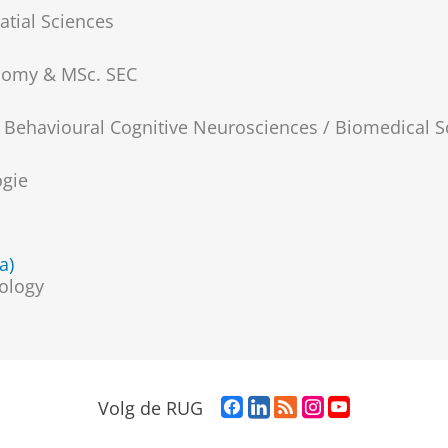
tial Sciences
onomy & MSc. SEC
Behavioural Cognitive Neurosciences / Biomedical S
ogie
a)
ology
F
L
R
I
Y
Volg de RUG
a
i
S
n
o