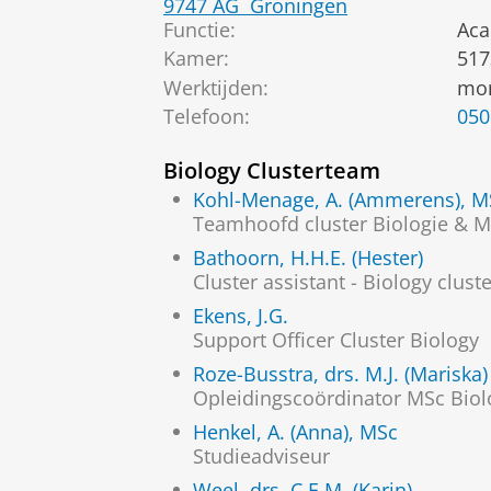
9747 AG
Groningen
Functie:
Aca
Kamer:
517
Werktijden:
mon
Telefoon:
050
Biology Clusterteam
Kohl-Menage, A. (Ammerens), M
Teamhoofd cluster Biologie & 
Bathoorn, H.H.E. (Hester)
Cluster assistant - Biology cl
Ekens, J.G.
Support Officer Cluster Biology
Roze-Busstra, drs. M.J. (Mariska)
Opleidingscoördinator MSc Biol
Henkel, A. (Anna), MSc
Studieadviseur
Weel, drs. C.E.M. (Karin)