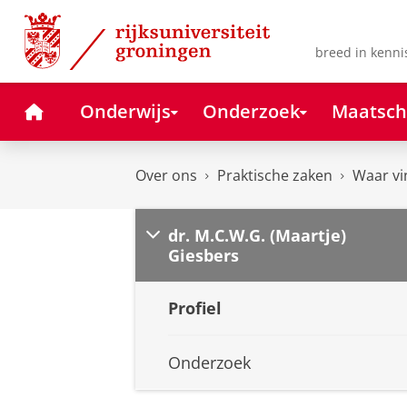
Skip
Skip
to
to
Content
Navigation
breed in kenni
Home
Onderwijs
Onderzoek
Maatsch
Over ons
Praktische zaken
Waar vi
dr. M.C.W.G. (Maartje)
Giesbers
Profiel
Onderzoek