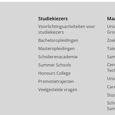
Studiekiezers
Maa
Voorlichtingsactiviteiten voor
Univ
studiekiezers
Gro
Bacheloropleidingen
Zoe
Masteropleidingen
Tal
Scholierenacademie
Sam
Cen
Summer Schools
Tec
Honours College
Uni
Promotietrajecten
Car
Veelgestelde vragen
Stu
Sch
Sam