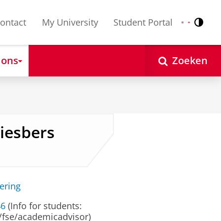
ontact
My University
Student Portal
Contr
Nederlands
English
 ons
Zoeken
Giesbers
ering
46
(Info for students:
/fse/academicadvisor)