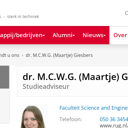
C
s - sterk in techniek
appij/bedrijven
Alumni
Nieuws
Over
ndt u ons
dr. M.C.W.G. (Maartje) Giesbers
dr. M.C.W.G. (Maartje) 
Studieadviseur
Faculteit Science and Engine
Telefoon:
050 36 345
www.rug.nl