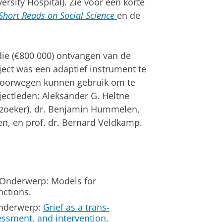
ersity Hospital). Zie voor een korte
Short Reads on Social Science
en de
idie (€800 000) ontvangen van de
oject was een adaptief instrument te
 Noorwegen kunnen gebruik om te
jectleden: Aleksander G. Heltne
rzoeker), dr. Benjamin Hummelen,
en, en prof. dr. Bernard Veldkamp.
 Onderwerp: Models for
nctions.
Onderwerp:
Grief as a trans-
essment, and intervention
.