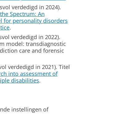
vol verdedigd in 2024).
 the Spectrum: An
for personality disorders
tice
.
vol verdedigd in 2022).
rum model: transdiagnostic
diction care and forensic
l verdedigd in 2021). Titel
arch into assessment of
ple disabilities
.
de instellingen of