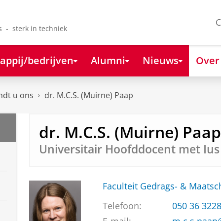
C
s - sterk in techniek
appij/bedrijven
Alumni
Nieuws
Over
ndt u ons
dr. M.C.S. (Muirne) Paap
dr. M.C.S. (Muirne) Paap
Universitair Hoofddocent met Iu
Faculteit Gedrags- & Maats
Telefoon:
050 36 322