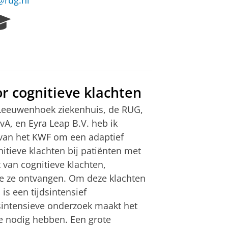
@rug.nl
R
e
s
e
a
r
c
r cognitieve klachten
h
Leeuwenhoek ziekenhuis, de RUG,
P
o
, en Eyra Leap B.V. heb ik
r
 van het KWF om een adaptief
t
itieve klachten bij patiënten met
a
 van cognitieve klachten,
l
ie ze ontvangen. Om deze klachten
is een tijdsintensief
sintensieve onderzoek maakt het
ze nodig hebben. Een grote