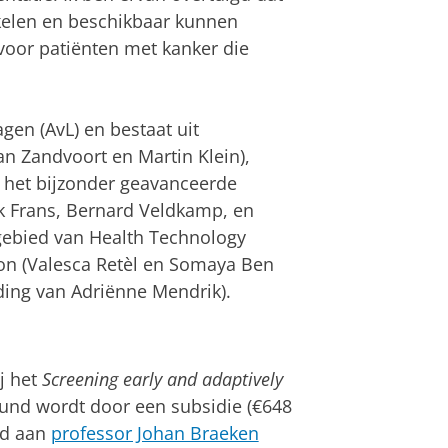
kelen en beschikbaar kunnen
voor patiënten met kanker die
en (AvL) en bestaat uit
n Zandvoort en Martin Klein),
 het bijzonder geavanceerde
k Frans, Bernard Veldkamp, en
 gebied van Health Technology
on (Valesca Retèl en Somaya Ben
iding van Adriënne Mendrik).
j het
Screening early and adaptively
eund wordt door een subsidie (€648
nd aan
professor Johan Braeken