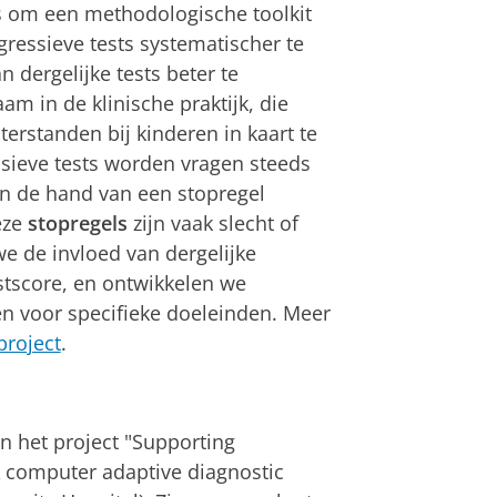
 is om een methodologische toolkit
ressieve tests systematischer te
 dergelijke tests beter te
m in de klinische praktijk, die
erstanden bij kinderen in kaart te
ssieve tests worden vragen steeds
an de hand van een stopregel
eze
stopregels
zijn vaak slecht of
e de invloed van dergelijke
estscore, en ontwikkelen we
n voor specifieke doeleinden. Meer
project
.
n het project "Supporting
 A computer adaptive diagnostic