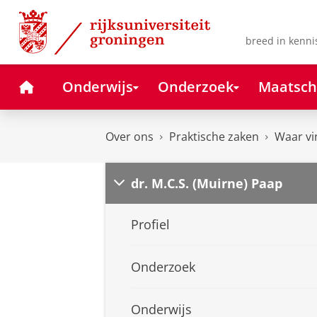
Skip
Skip
to
to
Content
Navigation
breed in kenni
Home
Onderwijs
Onderzoek
Maatsch
Over ons
Praktische zaken
Waar vi
dr. M.C.S. (Muirne) Paap
Profiel
Onderzoek
Onderwijs