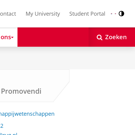
ontact
My University
Student Portal
Contr
Nederlands
English
 ons
Zoeken
s Promovendi
chappijwetenschappen
82