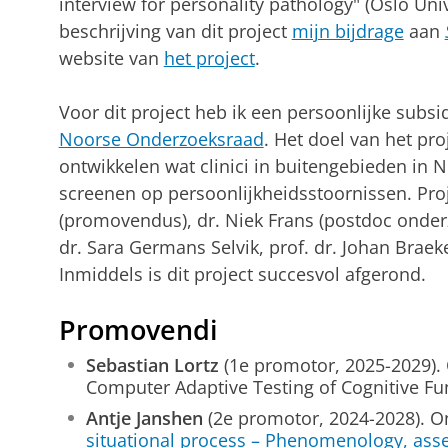
interview for personality pathology" (Oslo Univ
beschrijving van dit project
mijn bijdrage
aan
website van
het project
.
Voor dit project heb ik een persoonlijke subs
Noorse Onderzoeksraad
. Het doel van het pr
ontwikkelen wat clinici in buitengebieden in
screenen op persoonlijkheidsstoornissen. Pro
(promovendus), dr. Niek Frans (postdoc onde
dr. Sara Germans Selvik, prof. dr. Johan Braek
Inmiddels is dit project succesvol afgerond.
Promovendi
Sebastian Lortz
(1e promotor, 2025-2029).
Computer Adaptive Testing of Cognitive Fu
Antje Janshen
(2e promotor, 2024-2028). 
situational process – Phenomenology, ass