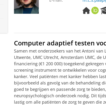
E-mail:
m.c.s.paap
H
O
o
R
m
C
e
I
p
D
a
g
Computer adaptief testen voo
e
Samen met onderzoekers van het Antoni van 
Utwente, UMC Utrecht, Amsterdam UMC, de UvA
financiering (€1 200 000) toegekend gekregen
screening instrument te ontwikkelen voor cogn
kanker. Veel patiënten met kanker hebben last
bijvoorbeeld als gevolg van de behandeling d
goed te begrijpen en passende zorg te bieden, 
neuropsychologisch onderzoek nodig. Dit tijd
lastig om alle patiënten de zorg te geven die 