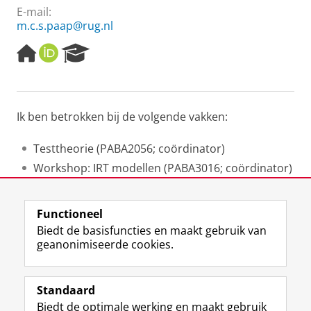
E-mail:
m.c.s.paap@rug.nl
H
O
R
o
R
e
m
C
s
e
I
e
p
D
a
Ik ben betrokken bij de volgende vakken:
a
r
g
c
e
h
Testtheorie (PABA2056; coördinator)
P
Workshop: IRT modellen (PABA3016; coördinator)
o
Applied Statistics (GMMSGE28)
r
t
Functioneel
a
Laatst gewijzigd:
01 november 2023 18:52
Biedt de basisfuncties en maakt gebruik van
l
geanonimiseerde cookies.
F
L
R
I
Y
Volg de RUG
a
i
S
n
o
Standaard
c
n
S
s
u
Biedt de optimale werking en maakt gebruik
e
k
-
t
T