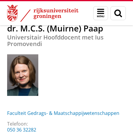
Skip
Skip
Over ons
dr. M.C.S. (Muirne) Paap
Menu
Zoek
to
to
en
Content
Navigation
zoeken
dr. M.C.S. (Muirne) Paap
Universitair Hoofddocent met Ius
Promovendi
Faculteit Gedrags- & Maatschappijwetenschappen
Telefoon:
050 36 32282