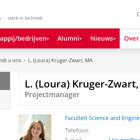
C
s - sterk in techniek
appij/bedrijven
Alumni
Nieuws
Over
ndt u ons
L. (Loura) Kruger-Zwart, MA
L. (Loura) Kruger-Zwart
Projectmanager
Faculteit Science and Engine
Telefoon: