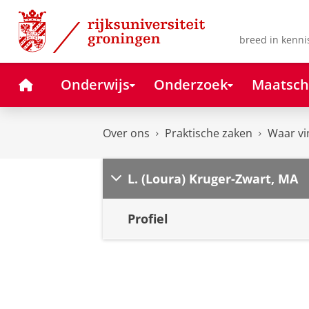
Skip
Skip
to
to
Content
Navigation
breed in kenni
Home
Onderwijs
Onderzoek
Maatsch
Over ons
Praktische zaken
Waar vi
L. (Loura) Kruger-Zwart, MA
Profiel