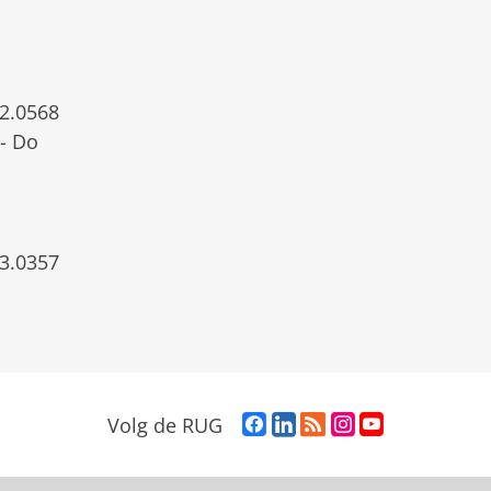
2.0568
- Do
3.0357
F
L
R
I
Y
Volg de RUG
a
i
S
n
o
c
n
S
s
u