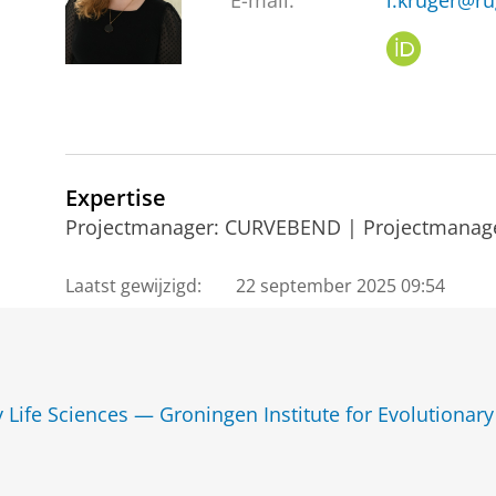
E-mail:
l.kruger@ru
O
R
C
I
D
Expertise
Projectmanager: CURVEBEND | Projectmanag
Laatst gewijzigd:
22 september 2025 09:54
y Life Sciences — Groningen Institute for Evolutionary