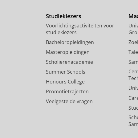
Studiekiezers
Maa
Voorlichtingsactiviteiten voor
Univ
studiekiezers
Gro
Bacheloropleidingen
Zoe
Masteropleidingen
Tal
Scholierenacademie
Sam
Cen
Summer Schools
Tec
Honours College
Uni
Promotietrajecten
Car
Veelgestelde vragen
Stu
Sch
Sam