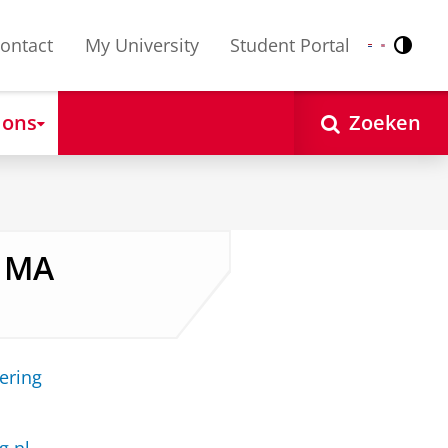
ontact
My University
Student Portal
Contr
Nederlands
English
 ons
Zoeken
, MA
ering