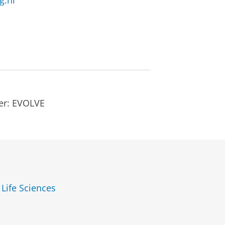
g.nl
er: EVOLVE
 Life Sciences